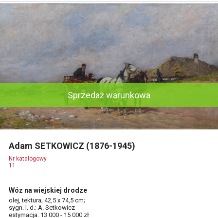
Sprzedaż warunkowa
Adam SETKOWICZ (1876-1945)
Nr katalogowy
11
Wóz na wiejskiej drodze
olej, tektura; 42,5 x 74,5 cm;
sygn. l. d.: A. Setkowicz
estymacja: 13 000 - 15 000 zł