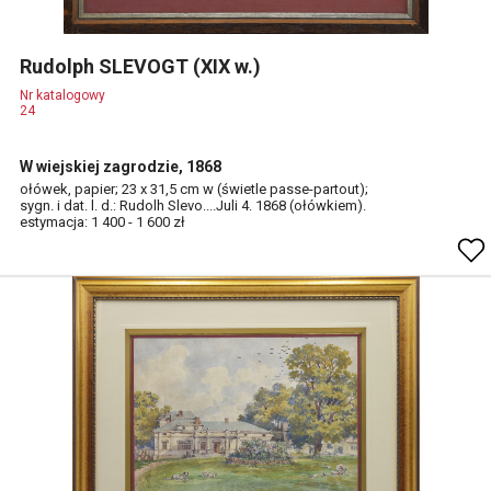
Rudolph SLEVOGT (XIX w.)
Nr katalogowy
24
W wiejskiej zagrodzie, 1868
ołówek, papier; 23 x 31,5 cm w (świetle passe-partout);
sygn. i dat. l. d.: Rudolh Slevo....Juli 4. 1868 (ołówkiem).
estymacja: 1 400 - 1 600 zł