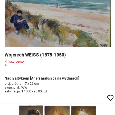
Wojciech WEISS (1875-1950)
Nr katalogowy
4
Nad Bałtykiem [Aneri malująca na wydmach]
olej, płótno; 17 x 26 cm;
sygn. p. d.: WW
estymacja: 17 000 - 20 000 zł