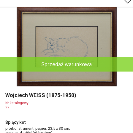
Sprzedaż warunkowa
Wojciech WEISS (1875-1950)
Nr katalogowy
22
Śpiący kot
piórko, atrament, papier; 23,5 x 30 cm;
sygn. p. d.: WW (ołówkiem)