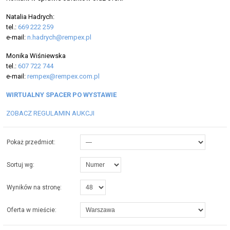
Natalia Hadrych:
tel.:
669 222 259
e-mail:
n.hadrych@rempex.pl
Monika Wiśniewska
tel.:
607 722 744
e-mail:
rempex@rempex.com.pl
WIRTUALNY SPACER PO WYSTAWIE
ZOBACZ REGULAMIN AUKCJI
Pokaż przedmiot:
Sortuj wg:
Wyników na stronę:
Oferta w mieście: