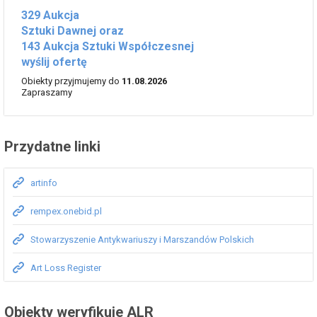
329 Aukcja
Sztuki Dawnej oraz
143 Aukcja Sztuki Współczesnej
wyślij ofertę
Obiekty przyjmujemy do
11.08.2026
Zapraszamy
Przydatne linki
artinfo
rempex.onebid.pl
Stowarzyszenie Antykwariuszy i Marszandów Polskich
Art Loss Register
Obiekty weryfikuje ALR