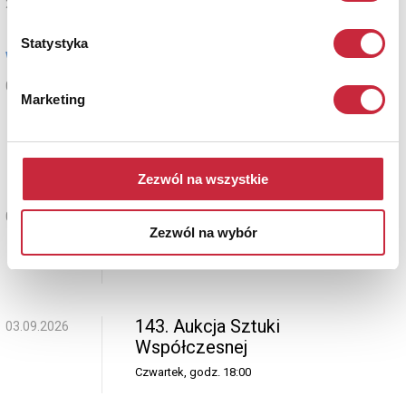
21.08.2026
Statystyka
wrzesień
329 Aukcja Sztuki Dawnej -
02.09.2026
Marketing
Malarstwo, rysunek, grafika,
rzeźba
Środa, godz. 18:00
Zezwól na wszystkie
329 Aukcja Rzemiosła
02.09.2026
Zezwól na wybór
Artystycznego i Antyków
Środa, godz. 19:00
143. Aukcja Sztuki
03.09.2026
Współczesnej
Czwartek, godz. 18:00