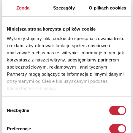
Malarstwo, rysunek, grafika,
Zgoda
Szczegóły
O plikach cookies
rzeźba
Środa, godz. 18:00
Niniejsza strona korzysta z plików cookie
328 Aukcja Rzemiosła
Wykorzystujemy pliki cookie do spersonalizowania treści
17.06.2026
Artystycznego i Antyków
i reklam, aby oferować funkcje społecznościowe i
analizować ruch w naszej witrynie. Informacje o tym, jak
Środa, godz. 19:00
korzystasz z naszej witryny, udostępniamy partnerom
społecznościowym, reklamowym i analitycznym.
Partnerzy mogą połączyć te informacje z innymi danymi
142. Aukcja Sztuki
18.06.2026
Współczesnej
otrzymanymi od Ciebie lub uzyskanymi podczas
korzystania z ich usług.
Czwartek, godz. 18:00
Wybór
lipiec
Niezbędne
zgody
Silent Selling - Salon Letni
13.07.2026
do
Preferencje