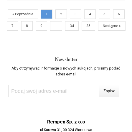
« Poprzednie
1
2
3
4
5
6
7
8
9
…
34
35
Następne »
Newsletter
Aby otrzymywać informacje o nowych aukcjach, prosimy podać
adres e-mail
Rempex Sp. z o.o
ul Karowa 31, 00-324 Warszawa