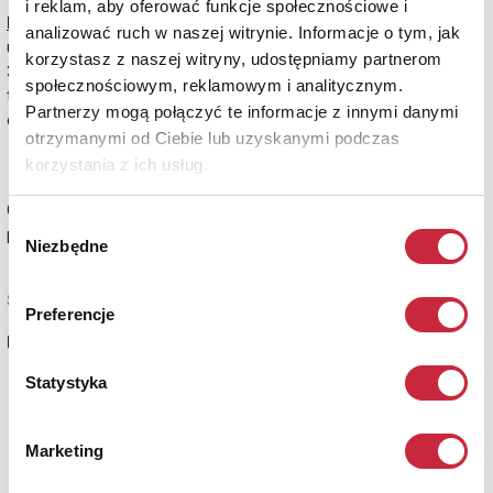
i reklam, aby oferować funkcje społecznościowe i
Biuro Przyjęć:
analizować ruch w naszej witrynie. Informacje o tym, jak
ul. Łobzowska 3 (budynek ZPAP)
korzystasz z naszej witryny, udostępniamy partnerom
31 - 139 Kraków
społecznościowym, reklamowym i analitycznym.
tel:
+48 605 591 317
,
+48 691 622 444
Partnerzy mogą połączyć te informacje z innymi danymi
e-mail:
krakow2@rempex.com.pl
otrzymanymi od Ciebie lub uzyskanymi podczas
krakow@rempex.com.pl
korzystania z ich usług.
Czynny:
Wybór
pon.- pt.: 12:00 - 18:00
Niezbędne
zgody
Sprawdź jak do nas dojechać!
Preferencje
Pracownicy:
Statystyka
Agata Turecka
-
kierownik
Jolanta Wikłacz - sztuka współczesna
Marketing