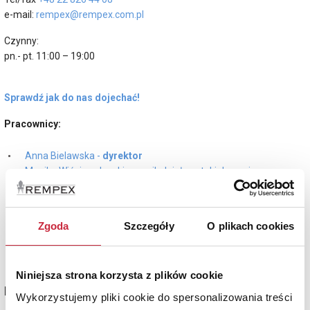
e-mail:
rempex@rempex.com.pl
Czynny:
pn.- pt. 11:00 – 19:00
Sprawdź jak do nas dojechać!
Pracownicy:
Anna Bielawska -
dyrektor
Monika Wiśniewska - kierownik działu sztuki dawnej
Natalia Hadrych - sztuka dawna
Katarzyna Marciniak - kierownik działu sztuki współczesnej
Dorota Bułakowska - sztuka współczesna
Zgoda
Szczegóły
O plikach cookies
Waleria Matelska - aukcje wyprzedażowe i specjalistyczne
Niniejsza strona korzysta z plików cookie
Filia Domu Aukcyjnego w Krakowie
Wykorzystujemy pliki cookie do spersonalizowania treści