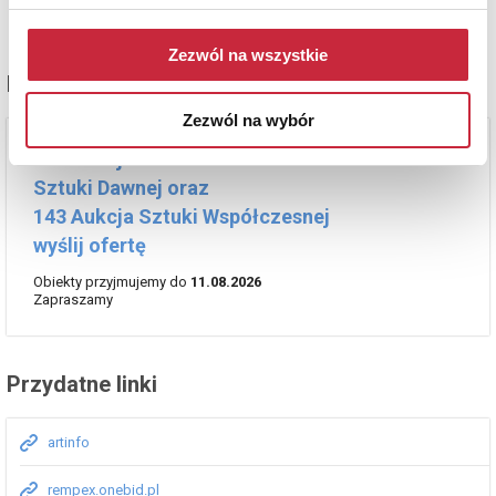
Zezwól na wszystkie
Przyjmujemy obiekty na:
Zezwól na wybór
329 Aukcja
Sztuki Dawnej oraz
143 Aukcja Sztuki Współczesnej
wyślij ofertę
Obiekty przyjmujemy do
11.08.2026
Zapraszamy
Przydatne linki
artinfo
rempex.onebid.pl