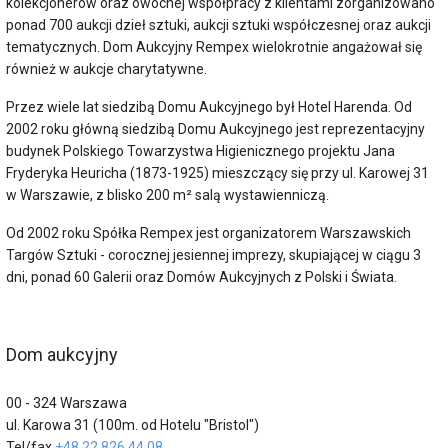
kolekcjonerów oraz owocnej współpracy z klientami zorganizowano
ponad 700 aukcji dzieł sztuki, aukcji sztuki współczesnej oraz aukcji
tematycznych. Dom Aukcyjny Rempex wielokrotnie angażował się
również w aukcje charytatywne.
Przez wiele lat siedzibą Domu Aukcyjnego był Hotel Harenda. Od
2002 roku główną siedzibą Domu Aukcyjnego jest reprezentacyjny
budynek Polskiego Towarzystwa Higienicznego projektu Jana
Fryderyka Heuricha (1873-1925) mieszczący się przy ul. Karowej 31
w Warszawie, z blisko 200 m² salą wystawienniczą.
Od 2002 roku Spółka Rempex jest organizatorem Warszawskich
Targów Sztuki - corocznej jesiennej imprezy, skupiającej w ciągu 3
dni, ponad 60 Galerii oraz Domów Aukcyjnych z Polski i Świata.
Dom aukcyjny
00 - 324 Warszawa
ul. Karowa 31 (100m. od Hotelu "Bristol")
Tel/fax
+48 22 826 44 08