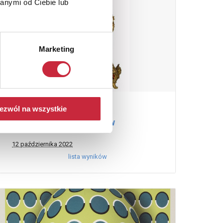
anymi od Ciebie lub
Marketing
294 Aukcja Rzemiosła
ezwól na wszystkie
Artystycznego i Antyków
12 października 2022
lista wyników