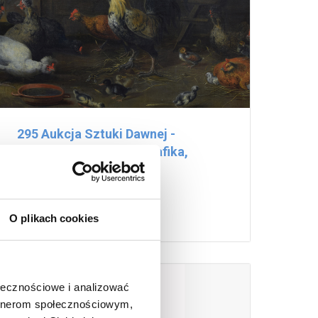
295 Aukcja Sztuki Dawnej -
Malarstwo, Rysunek, Grafika,
Rzeźba
16 listopada 2022
O plikach cookies
lista wyników
ołecznościowe i analizować
artnerom społecznościowym,