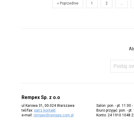
« Poprzednie
1
2
…
Ab
Rempex Sp. z o.o
ul Karowa 31, 00-324 Warszawa
Salon: pon. - pt. 11:00 -
tel/fax:
patrz kontakt
Biuro przyjęć: pon. - pt.
e-mail:
rempex@rempex.com.pl
Konto: 24 1910 1048 