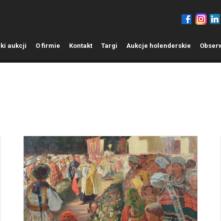
ki aukcji
O
firmie
K
ontakt
T
argi
A
ukcje holenderskie
O
bser