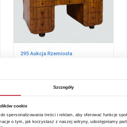
295 Aukcja Rzemiosła
Artystycznego i Antyków
16 listopada 2022
Szczegóły
lista wyników
 plików cookie
do spersonalizowania treści i reklam, aby oferować funkcje sp
ormacje o tym, jak korzystasz z naszej witryny, udostępniamy p