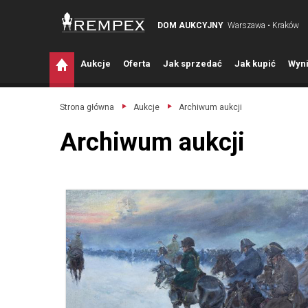
DOM AUKCYJNY
Warszawa • Kraków
A
ukcje
O
ferta
J
ak sprzedać
J
ak kupić
W
yni
Strona główna
Aukcje
Archiwum aukcji
Archiwum aukcji