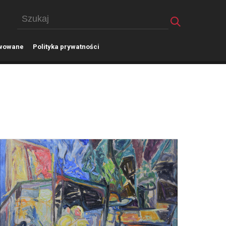
wowane
P
olityka prywatności