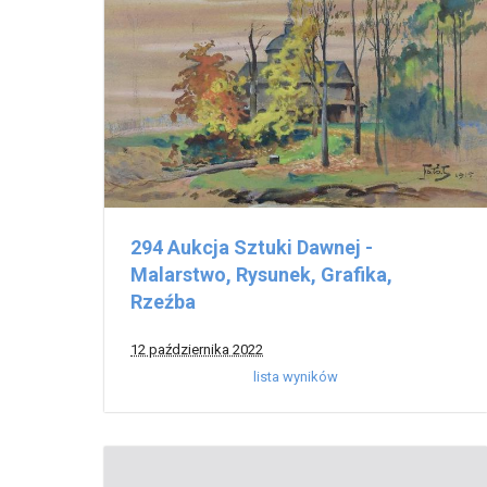
294 Aukcja Sztuki Dawnej -
Malarstwo, Rysunek, Grafika,
Rzeźba
12 października 2022
lista wyników