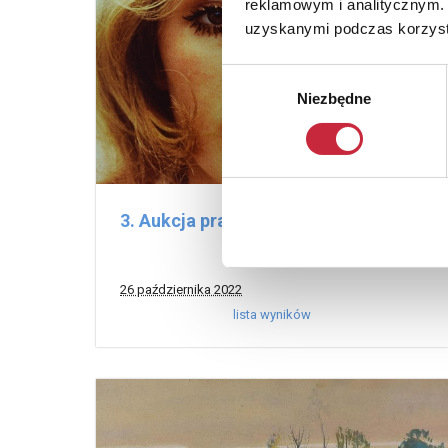
reklamowym i analitycznym. 
uzyskanymi podczas korzysta
Wybór
Niezbędne
zgody
3. Aukcja prac na papierze
26 października 2022
lista wyników