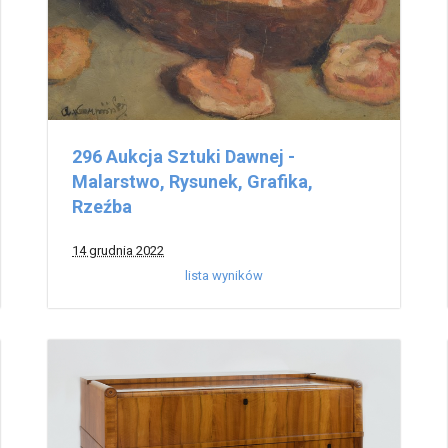
296 Aukcja Sztuki Dawnej -
Malarstwo, Rysunek, Grafika,
Rzeźba
14 grudnia 2022
lista wyników