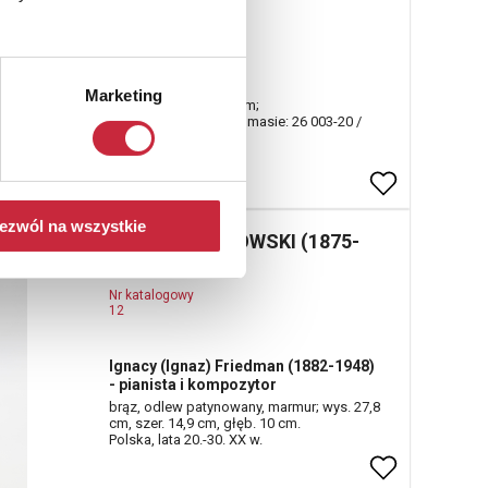
Nr katalogowy
10
Geneza
Marketing
biskwit; 20 x 15 x 20 cm;
na spodzie wyciski w masie: 26 003-20 /
1980;
ezwól na wszystkie
Xawery DUNIKOWSKI (1875-
1948)
Nr katalogowy
12
Ignacy (Ignaz) Friedman (1882-1948)
- pianista i kompozytor
brąz, odlew patynowany, marmur; wys. 27,8
cm, szer. 14,9 cm, głęb. 10 cm.
Polska, lata 20.-30. XX w.