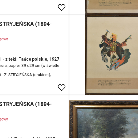
 STRYJEŃSKA (1894-
ogowy
 - z teki: Tańce polskie, 1927
ura, papier, 39 x 29 cm (w świetle
 d.: Z. STRYJEŃSKA (drukiem);
 STRYJEŃSKA (1894-
ogowy