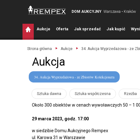
DOM AUKCYJNY
Warszawa • Kraków
A
ukcje
O
ferta
J
ak sprzedać
J
ak kupić
W
yni
Strona główna
Aukcje
34. Aukcja Wyprzedażowa - ze Zb
Aukcja
34. Aukcja Wyprzedażowa - ze Zbiorów Kolekcjonera
Sztuka dawna
Sztuka współczesna
Rzeźba
Około 300 obiektów w cenach wywoławczych 50 – 1 00
29 marca 2023, godz. 17:00
w siedzibie Domu Aukcyjnego Rempex
ul. Karowa 31 w Warszawie