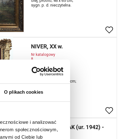
olej, płótno; 46 x 65 cm;
sygn. p. d. nieczytelna.
NIVER, XX w.
Nr katalogowy
8
Arabskie zaloty
olej, płótno; 65 x 54,5 cm;
sygn. p. d.: Niver-;
O plikach cookies
ołecznościowe i analizować
Wojtek SIUDMAK (ur. 1942) -
artnerom społecznościowym,
projekt
anymi od Ciebie lub