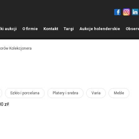
ki aukcji
O
firmie
K
ontakt
T
argi
A
ukcje holenderskie
O
bser
iorów Kolekcjonera
Szkło i porcelana
Platery i srebra
Varia
Meble
0 zł!