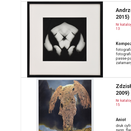
Andrz
2015)
Nr katal
13
Kompoz
fotografi
fotografi
passe-pa
załamany
Zdzis
2009)
Nr katal
15
Anioł
druk cyfr
sygn. fl