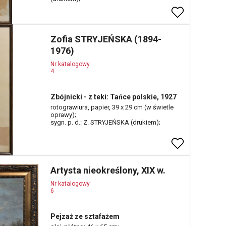
Zofia STRYJEŃSKA (1894-
1976)
Nr katalogowy
4
Zbójnicki - z teki: Tańce polskie, 1927
rotograwiura, papier, 39 x 29 cm (w świetle
oprawy);
sygn. p. d.: Z. STRYJEŃSKA (drukiem);
Artysta nieokreślony, XIX w.
Nr katalogowy
6
Pejzaż ze sztafażem