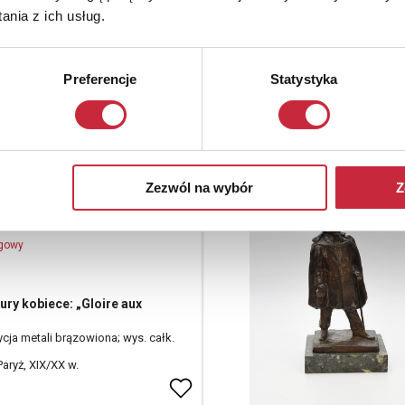
nia z ich usług.
 alegoryczna
59,5 x 15 x 15 cm;
Preferencje
Statystyka
Zakopane?, 3 ćw. XX w.
Zezwól na wybór
Z
S - LOUIS-AUGUST
-1919) & François
ogowy
gury kobiece: „Gloire aux
ja metali brązowiona; wys. całk.
Paryż, XIX/XX w.