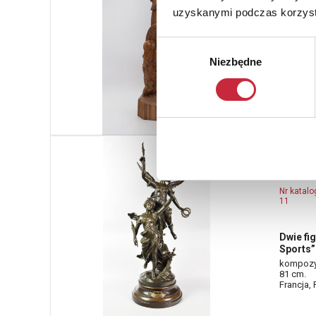
9
uzyskanymi podczas korzysta
Rzeźba
Wybór
jesion?; 
Niezbędne
zgody
Polska, 
FRERE
(1855
Nr katal
11
Dwie fi
Sports”
kompozyc
81 cm.
Francja, 