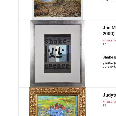
Jan M
2000)
Nr katal
17
Shakes
gwasz, pa
oprawy).
Judyt
Nr katal
19