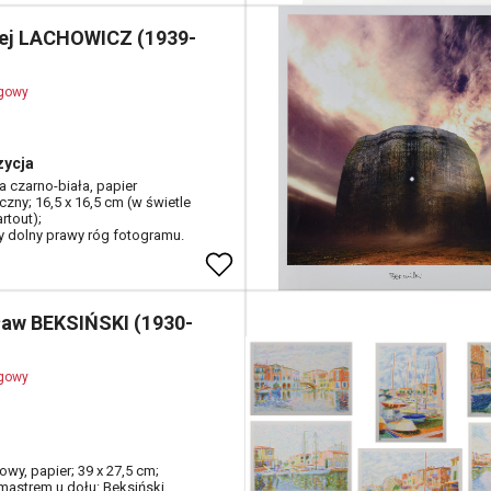
ej LACHOWICZ (1939-
ogowy
ycja
a czarno-biała, papier
czny; 16,5 x 16,5 cm (w świetle
rtout);
 dolny prawy róg fotogramu.
ław BEKSIŃSKI (1930-
ogowy
owy, papier; 39 x 27,5 cm;
amastrem u dołu: Beksiński.