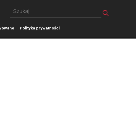
wowane
P
olityka prywatności