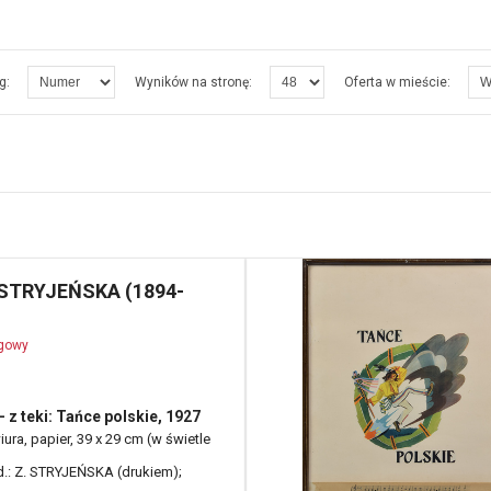
g:
Wyników na stronę:
Oferta w mieście:
 STRYJEŃSKA (1894-
ogowy
- z teki: Tańce polskie, 1927
ura, papier, 39 x 29 cm (w świetle
 d.: Z. STRYJEŃSKA (drukiem);