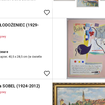
ŁODOŻENIEC (1929-
ogowy
peare
pier; 40,5 x 28,5 cm (w świetle
a SOBEL (1924-2012)
ogowy