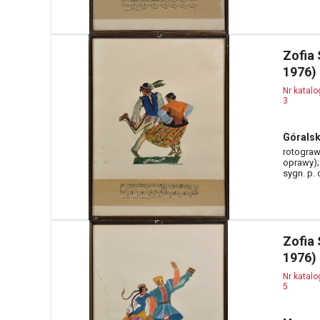
Zofia
1976)
Nr katal
3
Góralski
rotograwi
oprawy);
sygn. p.
Zofia
1976)
Nr katal
5