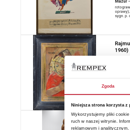
Mazur -
rotograwi
oprawy);
sygn. p.
Rajmu
1960)
Nr katal
7
Dziewc
olej, pły
Zgoda
sygn. l. g
Niniejsza strona korzysta z
Wykorzystujemy pliki cookie 
Artyst
ruch w naszej witrynie. Inf
Nr katal
reklamowym i analitycznym. 