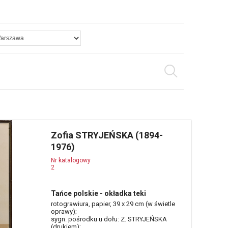
Zofia STRYJEŃSKA (1894-
1976)
Nr katalogowy
2
Tańce polskie - okładka teki
rotograwiura, papier, 39 x 29 cm (w świetle
oprawy);
sygn. pośrodku u dołu: Z. STRYJEŃSKA
(drukiem);