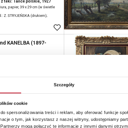
 z teki: Tańce polskie, 1927
ura, papier, 39 x 29 cm (w świetle
 d.: Z. STRYJEŃSKA (drukiem);
nd KANELBA (1897-
ogowy
zynka z akordeonikiem
ta; 32 x 24 cm (w świetle oprawy);
Szczegóły
.: kanelba;
 plików cookie
do spersonalizowania treści i reklam, aby oferować funkcje sp
a nieokreślony, XX w.
ormacje o tym, jak korzystasz z naszej witryny, udostępniamy p
ogowy
Partnerzy mogą połączyć te informacje z innymi danymi otrzym