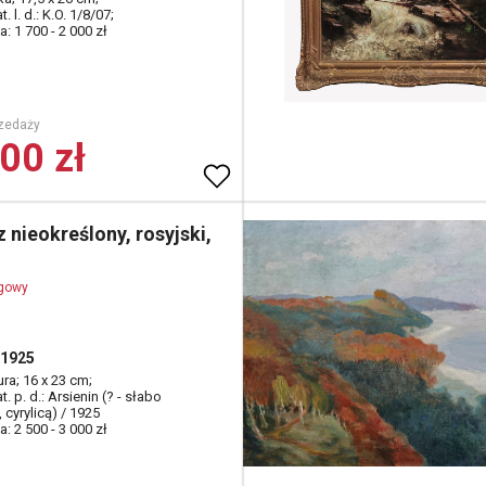
t. l. d.: K.O. 1/8/07;
: 1 700 - 2 000 zł
zedaży
00 zł
 nieokreślony, rosyjski,
ogowy
 1925
tura; 16 x 23 cm;
t. p. d.: Arsienin (? - słabo
, cyrylicą) / 1925
: 2 500 - 3 000 zł