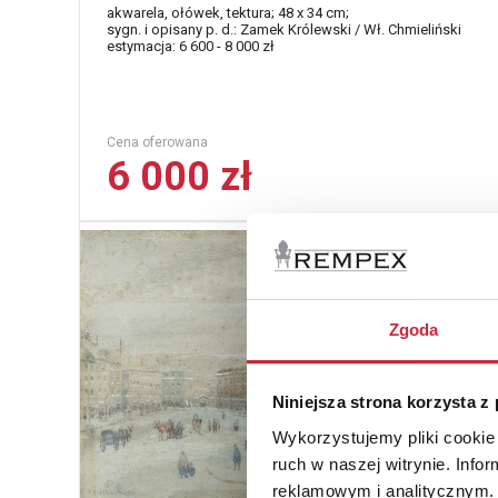
akwarela, ołówek, tektura; 48 x 34 cm;
sygn. i opisany p. d.: Zamek Królewski / Wł. Chmieliński
estymacja: 6 600 - 8 000 zł
Cena oferowana
6 000 zł
Anton
Nr katal
57
Zgoda
Plac Z
zimowy 
akwarela,
Niniejsza strona korzysta z
passe-pa
sygn. i da
Wykorzystujemy pliki cookie 
estymacja
ruch w naszej witrynie. Inf
reklamowym i analitycznym. 