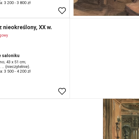
: 3 200 - 3 800 zł
 nieokreślony, XX w.
ogowy
 saloniku
tno; 43 x 51 cm;
. … (nieczytelnie).
: 3 500 - 4 200 zł