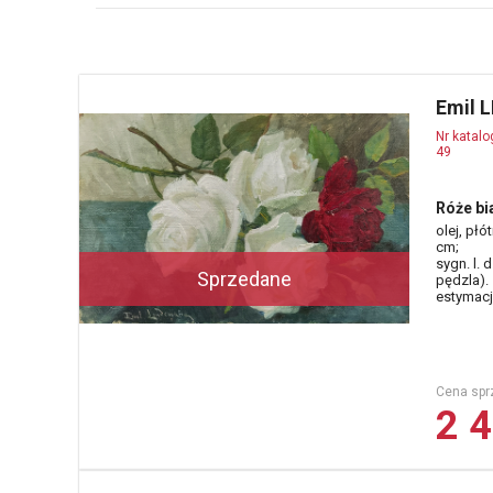
Emil 
Nr katal
49
Róże bi
olej, płó
cm;
sygn. l. 
Sprzedane
pędzla).
estymacja
Cena spr
2 4