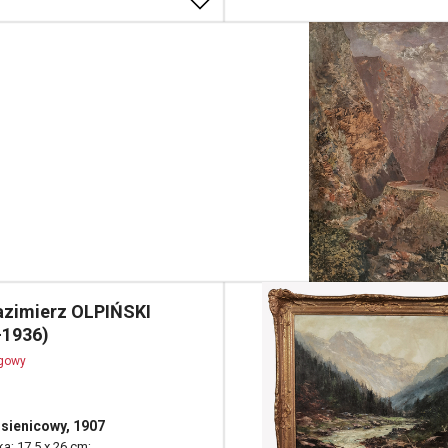
azimierz OLPIŃSKI
-1936)
ogowy
sienicowy, 1907
ka; 17,5 x 26 cm;