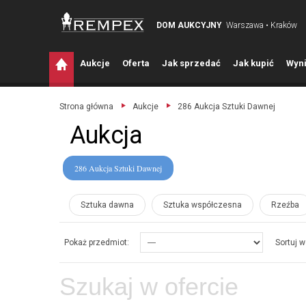
DOM AUKCYJNY
Warszawa • Kraków
A
ukcje
O
ferta
J
ak sprzedać
J
ak kupić
W
yni
Strona główna
Aukcje
286 Aukcja Sztuki Dawnej
Aukcja
286 Aukcja Sztuki Dawnej
Sztuka dawna
Sztuka współczesna
Rzeźba
Pokaż przedmiot:
Sortuj w