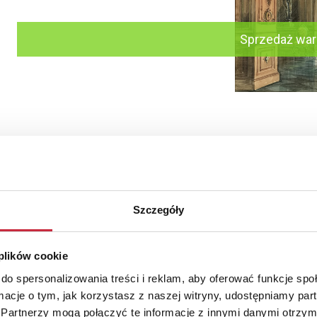
Sprzedaż wa
i WILIŃSKI, XX w.
ogowy
Szczegóły
amkowy w Warszawie w
dzień, 1927
 papier; 37 x 45 cm (w świetle
 plików cookie
rtout);
Sprzedaż warunko
t. l. d.: A. Wiliński 1927
do spersonalizowania treści i reklam, aby oferować funkcje sp
: 2 000 - 2 400 zł
ormacje o tym, jak korzystasz z naszej witryny, udostępniamy p
Partnerzy mogą połączyć te informacje z innymi danymi otrzym