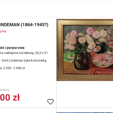
LINDEMAN (1864-1945?)
ogowy
ałe i purpurowa
tno naklejone na tekturę; 20,5 x 31
d.: Emil Lindeman (ryte końcówką
: 2 200 - 2 600 zł
zedaży
00 zł