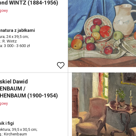
nd WINTZ (1884-1956)
ogowy
natura z jabłkami
tura; 24 x 39,5 cm;
.: R. Wintz
: 3 000 - 3 600 zł
skiel Dawid
ZENBAUM /
CHENBAUM (1900-1954)
ogowy
k i figi
ktura; 39,5 x 30,5 cm;
 g.: Kirchenbaum