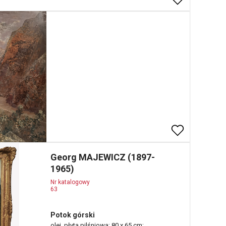
Georg MAJEWICZ (1897-
1965)
Nr katalogowy
63
Potok górski
olej, płyta pilśniowa; 80 x 65 cm;