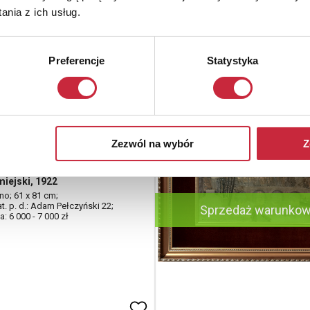
nia z ich usług.
Preferencje
Statystyka
PEŁCZYŃSKI (1865-
ogowy
Zezwól na wybór
Z
iejski, 1922
tno; 61 x 81 cm;
at. p. d.: Adam Pełczyński 22;
Sprzedaż warunko
: 6 000 - 7 000 zł