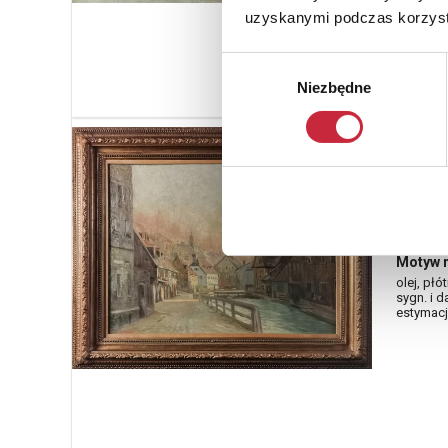
uzyskanymi podczas korzysta
Wybór
Niezbędne
zgody
Adam 
1926)
Nr katal
59
Motyw m
olej, płó
sygn. i d
estymacja