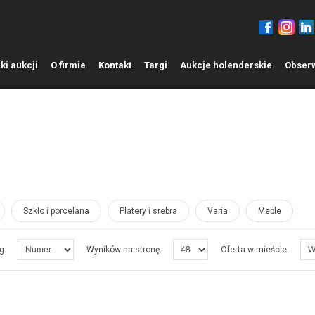
ki aukcji
O
firmie
K
ontakt
T
argi
A
ukcje holenderskie
O
bser
Szkło i porcelana
Platery i srebra
Varia
Meble
g:
Wyników na stronę:
Oferta w mieście: