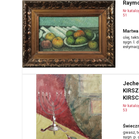
Raymo
Nr katal
51
Martwa 
olej, tek
sygn. l. d
estymacja
Jeche
KIRS
KIRS
Nr katal
53
Świeczni
gwasz, te
sygn. p.