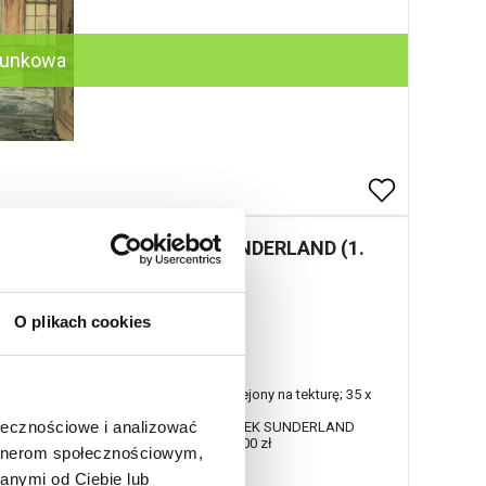
runkowa
Franciszek SUNDERLAND (1.
poł. XX w.)
Nr katalogowy
58
O plikach cookies
Motyw warszawski
akwarela, papier naklejony na tekturę; 35 x
50 cm;
wa
ołecznościowe i analizować
sygn. p. d.: FRANCISZEK SUNDERLAND
estymacja: 2 500 - 3 000 zł
artnerom społecznościowym,
anymi od Ciebie lub