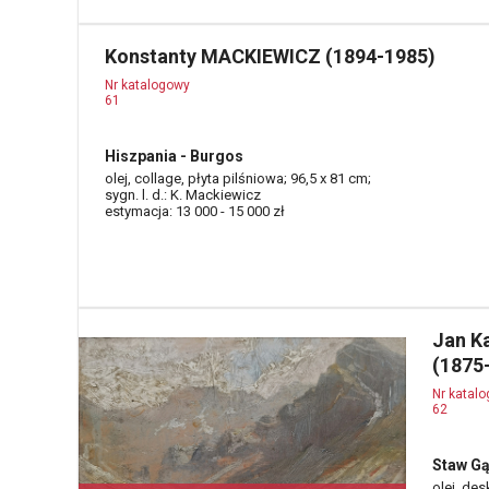
Konstanty MACKIEWICZ (1894-1985)
Nr katalogowy
61
Hiszpania - Burgos
olej, collage, płyta pilśniowa; 96,5 x 81 cm;
sygn. l. d.: K. Mackiewicz
estymacja: 13 000 - 15 000 zł
Jan K
(1875
Nr katal
62
Staw Gą
olej, des