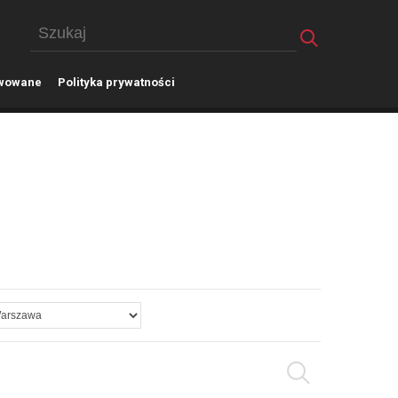
wowane
P
olityka prywatności