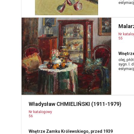
estymacja
Malarz
Nr katal
55
Wnętrze
olej, płó
sygn. l. d
estymacja
Władysław CHMIELIŃSKI (1911-1979)
Nr katalogowy
56
Wnętrze Zamku Królewskiego, przed 1939