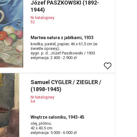
Józef PASZKOWSKI (1892-
1944)
Nr katalogowy
52
Martwa natura z jabłkami, 1933
kredka, pastel, papier; 46 x 61,5 cm (w
świetle oprawy);
sygn. p. d.: Józef Paszkowski / 1933
estymacja: 2 400 - 2 900 zł
Samuel CYGLER / ZIEGLER /
(1898-1945)
Nr katalogowy
54
Wnętrze saloniku, 1943-45
olej, płótno;
42 x 43,5 cm.
estymacja: 5 000 - 6 000 zł