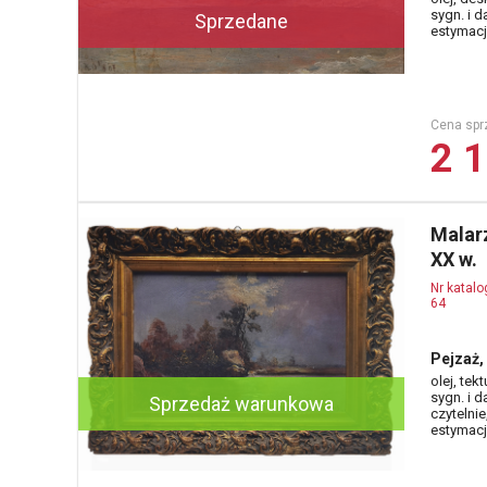
sygn. i da
Sprzedane
estymacja
Cena spr
2 1
Malarz
XX w.
Nr katal
64
Pejzaż,
olej, tek
sygn. i da
Sprzedaż warunkowa
czytelnie
estymacja