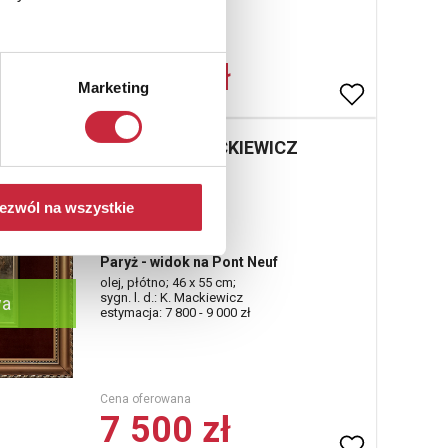
Cena oferowana
2 200 zł
Marketing
Konstanty MACKIEWICZ
(1894-1985)
Nr katalogowy
ezwól na wszystkie
60
Paryż - widok na Pont Neuf
olej, płótno; 46 x 55 cm;
sygn. l. d.: K. Mackiewicz
wa
estymacja: 7 800 - 9 000 zł
Cena oferowana
7 500 zł