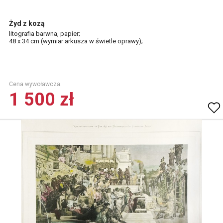
Żyd z kozą
litografia barwna, papier;
48 x 34 cm (wymiar arkusza w świetle oprawy);
Cena wywoławcza.
1 500 zł