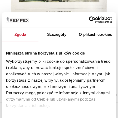
Józef HOLEWIŃSKI (1848-1917)
Nr katalogowy
Zgoda
Szczegóły
O plikach cookies
11
Świeczniki chrześcijaństwa, 1878
Niniejsza strona korzysta z plików cookie
Henryk SIEMIRADZKI (1843-1902) - według
drzeworyt kolorowany, papier;
30 x 55 cm (wymiar kompozycji);
Wykorzystujemy pliki cookie do spersonalizowania treści
i reklam, aby oferować funkcje społecznościowe i
analizować ruch w naszej witrynie. Informacje o tym, jak
korzystasz z naszej witryny, udostępniamy partnerom
Cena wywoławcza.
społecznościowym, reklamowym i analitycznym.
700 zł
Partnerzy mogą połączyć te informacje z innymi danymi
otrzymanymi od Ciebie lub uzyskanymi podczas
korzystania z ich usług.