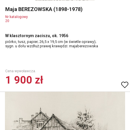
Maja BEREZOWSKA (1898-1978)
Nr katalogowy
20
W klasztornym zaciszu, ok. 1956
piórko, tusz, papier; 26,5 x 19,5 cm (w świetle oprawy);
sygn. u dołu wzdłuż prawej krawędzi: majaberezowska
Cena wywoławcza.
1 900 zł