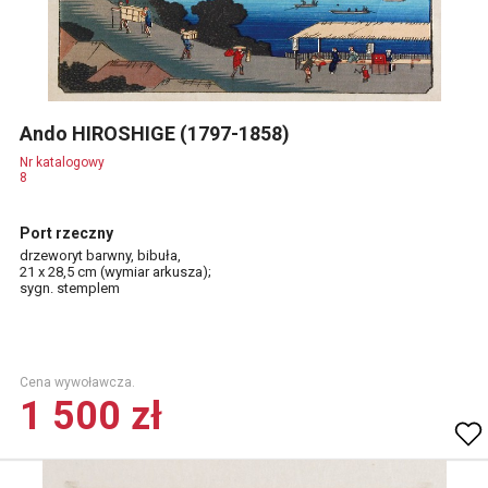
Ando HIROSHIGE (1797-1858)
Nr katalogowy
8
Port rzeczny
drzeworyt barwny, bibuła,
21 x 28,5 cm (wymiar arkusza);
sygn. stemplem
Cena wywoławcza.
1 500 zł