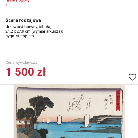
Nr katalogowy
7
Scena rodzajowa
drzeworyt barwny, bibuła,
21,2 x 27,9 cm (wymiar arkusza);
sygn. stemplem
Cena wywoławcza.
1 500 zł