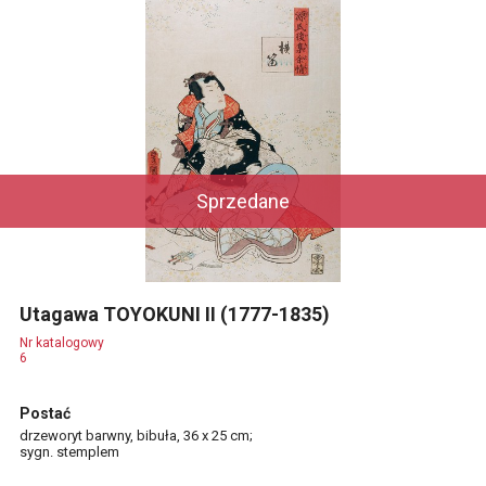
Sprzedane
Utagawa TOYOKUNI II (1777-1835)
Nr katalogowy
6
Postać
drzeworyt barwny, bibuła, 36 x 25 cm;
sygn. stemplem