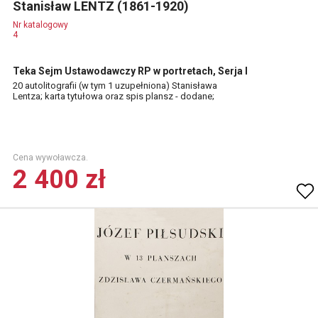
Stanisław LENTZ (1861-1920)
Nr katalogowy
4
Teka Sejm Ustawodawczy RP w portretach, Serja I
20 autolitografii (w tym 1 uzupełniona) Stanisława
Lentza; karta tytułowa oraz spis plansz - dodane;
Cena wywoławcza.
2 400 zł