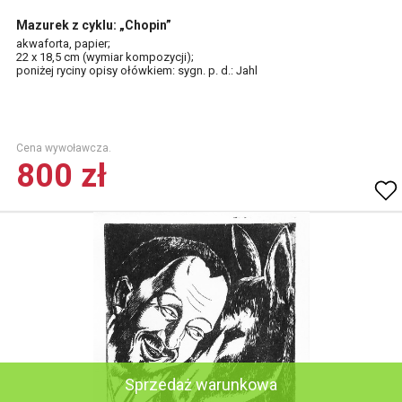
Mazurek z cyklu: „Chopin”
akwaforta, papier;
22 x 18,5 cm (wymiar kompozycji);
poniżej ryciny opisy ołówkiem: sygn. p. d.: Jahl
Cena wywoławcza.
800 zł
Sprzedaż warunkowa