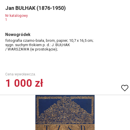
Jan BUŁHAK (1876-1950)
Nr katalogowy
1
Nowogródek
fotografia czarno-biała, brom, papier; 10,7 x 16,5 cm;
sygn. suchym tłokiem p. d.: J. BUŁHAK
/ WARSZAWA (w prostokącie);
Cena wywoławcza.
1 000 zł