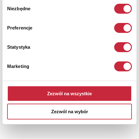
Wybór
Niezbędne
zgody
Preferencje
Statystyka
Marketing
Władysław JAHL (1886-1953)
Nr katalogowy
12
Zezwól na wszystkie
Koncert - z cyklu: „Chopin”
akwaforta, papier;
Zezwól na wybór
22 x 18,5 cm (wymiar kompozycji);
sygn. ołówkiem l. d.: 'Lpreuve d'artiste