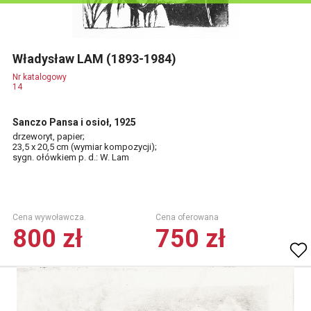
Władysław LAM (1893-1984)
Nr katalogowy
14
Sanczo Pansa i osioł, 1925
drzeworyt, papier;
23,5 x 20,5 cm (wymiar kompozycji);
sygn. ołówkiem p. d.: W. Lam
Cena wywoławcza.
Cena oferowana
800 zł
750 zł