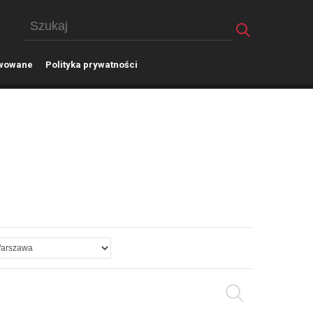
wowane
P
olityka prywatności