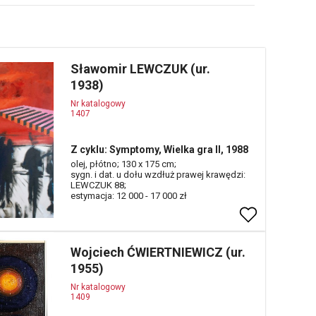
Sławomir LEWCZUK (ur.
1938)
Nr katalogowy
1407
Z cyklu: Symptomy, Wielka gra II, 1988
olej, płótno; 130 x 175 cm;
sygn. i dat. u dołu wzdłuż prawej krawędzi:
LEWCZUK 88;
estymacja: 12 000 - 17 000 zł
Wojciech ĆWIERTNIEWICZ (ur.
1955)
Nr katalogowy
1409