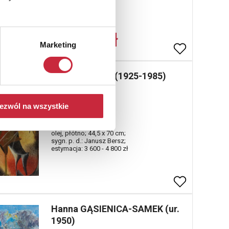
Cena oferowana
2 100 zł
Marketing
Janusz BERSZ (1925-1985)
Nr katalogowy
1419
ezwól na wszystkie
Cantata, 1966
olej, płótno; 44,5 x 70 cm;
sygn. p. d.: Janusz Bersz;
estymacja: 3 600 - 4 800 zł
Hanna GĄSIENICA-SAMEK (ur.
1950)