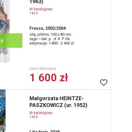
1963)
Nr katalogowy
1413
Fresco, 2002/2004
olej, płótno; 100 x 80 cm;
sygn. i dat. p. .d: R. P. 04;
wa
estymacja: 1 800 - 2 400 zł
Cena oferowana
1 600 zł
Małgorzata HEINTZE-
PASZKOWICZ (ur. 1952)
Nr katalogowy
1415