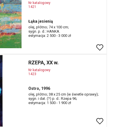
Nr katalogowy
1421
Łąka jesienią
olej, płótno; 74 x 100 cm;
sygn. p. d.: HANKA.
estymacja: 2 500 - 3 000 zł
RZEPA, XX w.
Nr katalogowy
1423
Ostro, 1996
olej, płótno; 38 x 25 cm (w świetle oprawy);
sygn. i dat. (?) p. d.: Rzepa 96;
estymacja: 1 500 - 1 900 zł