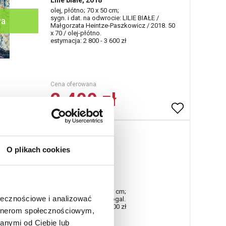
Lilie białe, 2018
olej, płótno; 70 x 50 cm;
sygn. i dat. na odwrocie: LILIE BIAŁE /
wa
Małgorzata Heintze-Paszkowicz / 2018. 50
x 70 / olej-płótno.
estymacja: 2 800 - 3 600 zł
Cena oferowana
2 400 zł
Marcin ROGAL
Nr katalogowy
O plikach cookies
1417
Frida Kahlo
olej, płótno; 100 x 100 cm;
ołecznościowe i analizować
sygn. p. d.: Marcin/ Rogal.
estymacja: 2 500 - 3 000 zł
artnerom społecznościowym,
wa
anymi od Ciebie lub