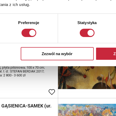
nia z ich usług.
Preferencje
Statystyka
n BERDAK (ur. 1927)
ogowy
Zezwól na wybór
Z
padł na głowę, 2017
ej, płyta pilśniowa; 100 x 70 cm;
at. l. d.: STEFAN BERDAK 2017;
: 2 800 - 3 600 zł
 GĄSIENICA-SAMEK (ur.