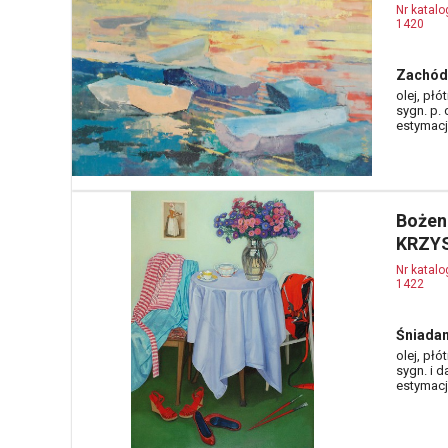
Nr katal
1420
Zachód 
olej, płó
sygn. p.
estymacja
Bożen
KRZYS
Nr katal
1422
Śniadan
olej, płó
sygn. i d
estymacja