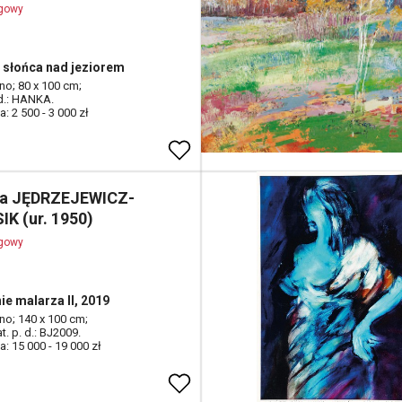
ogowy
słońca nad jeziorem
tno; 80 x 100 cm;
 d.: HANKA.
: 2 500 - 3 000 zł
a JĘDRZEJEWICZ-
IK (ur. 1950)
ogowy
ie malarza II, 2019
tno; 140 x 100 cm;
at. p. d.: BJ2009.
: 15 000 - 19 000 zł