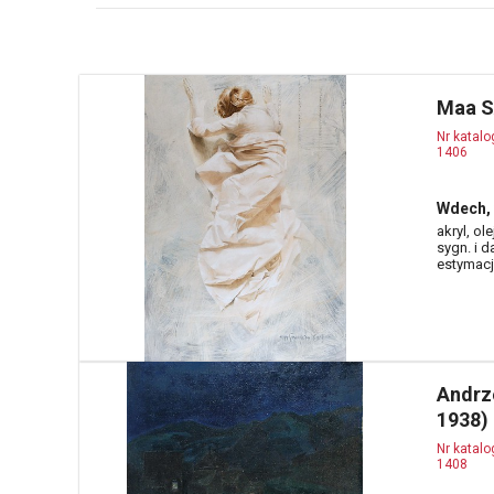
Maa S
Nr katal
1406
Wdech, 
akryl, ol
sygn. i 
estymacja
Andrz
1938)
Nr katal
1408