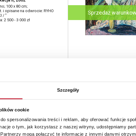
kacja II, 2002
tno; 100 x 80 cm;
at. i opisane na odwrocie: RYHO
Sprzedaż warunko
 / "
: 2 500 - 3 000 zł
ierz SOWICKI (1915-
Szczegóły
ogowy
 plików cookie
lek, 1965
do spersonalizowania treści i reklam, aby oferować funkcje sp
ta; 44 x 64 cm (w świetle oprawy);
ormacje o tym, jak korzystasz z naszej witryny, udostępniamy p
at. p. d.: XSowicki 65;
Sprzedaż warunko
: 3 600 - 4 800 zł
Partnerzy mogą połączyć te informacje z innymi danymi otrzym