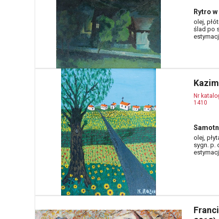
Rytro w
olej, płó
ślad po s
estymacja
Kazim
Nr katal
1410
Samotn
olej, pły
sygn. p. 
estymacja
Franc