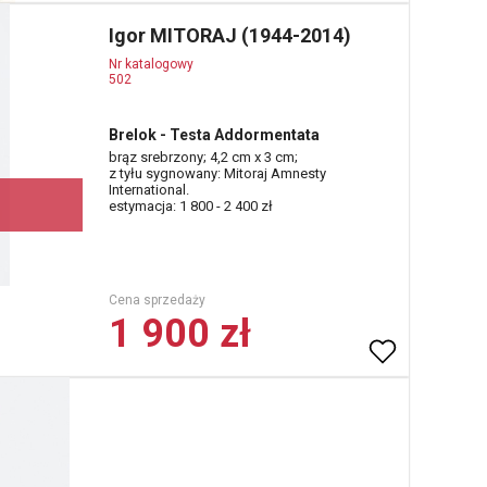
Igor MITORAJ (1944-2014)
Nr katalogowy
502
Brelok - Testa Addormentata
brąz srebrzony; 4,2 cm x 3 cm;
z tyłu sygnowany: Mitoraj Amnesty
International.
estymacja: 1 800 - 2 400 zł
Cena sprzedaży
1 900 zł