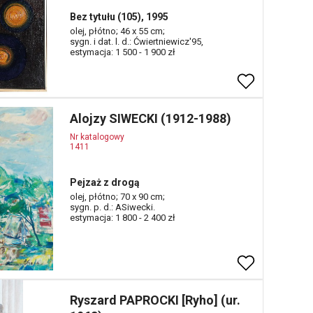
Bez tytułu (105), 1995
olej, płótno; 46 x 55 cm;
sygn. i dat. l. d.: Ćwiertniewicz'95,
estymacja: 1 500 - 1 900 zł
Alojzy SIWECKI (1912-1988)
Nr katalogowy
1411
Pejzaż z drogą
olej, płótno; 70 x 90 cm;
sygn. p. d.: ASiwecki.
estymacja: 1 800 - 2 400 zł
Ryszard PAPROCKI [Ryho] (ur.