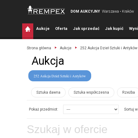
DOM AUKCYJNY
Warszawa • Kraków
A
ukcje
O
ferta
J
ak sprzedać
J
ak kupić
W
yni
Strona główna
Aukcje
252 Aukcja Dzieł Sztuki i Antyków
Aukcja
252 Aukcja Dzieł Sztuki i Antyków
Sztuka dawna
Sztuka współczesna
Rzeźba
Pokaż przedmiot:
Sortuj w