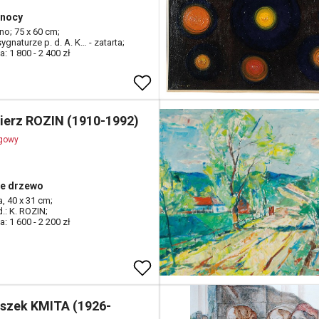
 nocy
tno; 75 x 60 cm;
ygnaturze p. d. A. K… - zatarta;
: 1 800 - 2 400 zł
ierz ROZIN (1910-1992)
ogowy
e drzewo
ta, 40 x 31 cm;
d.: K. ROZIN;
: 1 600 - 2 200 zł
iszek KMITA (1926-