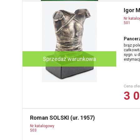
Igor 
Nr katal
501
Pancerz
brąz pol
całkowit
sygn. u 
Sprzedaż warunkowa
estymacja
Cena ofe
3 0
Roman SOLSKI (ur. 1957)
Nr katalogowy
503