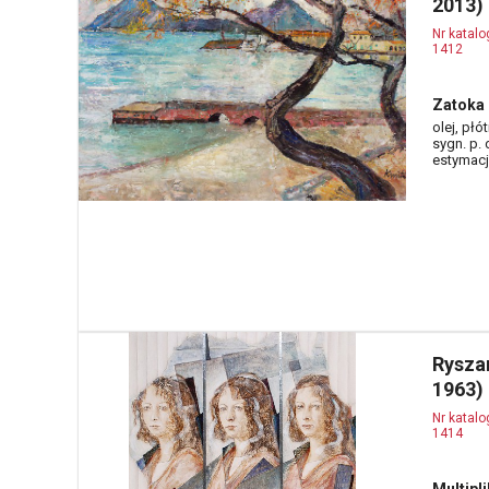
2013)
Nr katal
1412
Zatoka 
olej, płó
sygn. p. 
estymacja
Rysza
1963)
Nr katal
1414