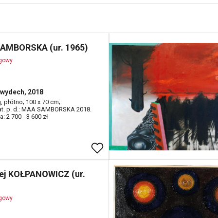
AMBORSKA (ur. 1965)
ogowy
wydech, 2018
ej, płótno; 100 x 70 cm;
dat. p. d.: MAA SAMBORSKA 2018.
: 2 700 - 3 600 zł
ej KOŁPANOWICZ (ur.
ogowy