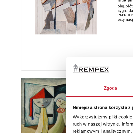
Multipli
olej, płó
sygn., d
PAPROCKI
estymacja
Kazim
1977)
Zgoda
Nr katal
1416
Niniejsza strona korzysta z
Teatr la
Wykorzystujemy pliki cookie 
olej, pły
ruch w naszej witrynie. Inf
sygn. i d
estymacja
reklamowym i analitycznym. 