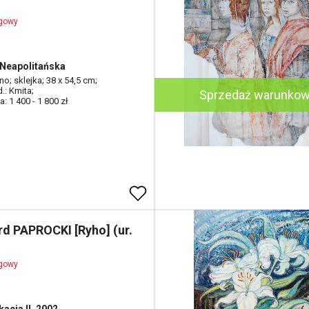
ogowy
Neapolitańska
tno; sklejka; 38 x 54,5 cm;
d.: Kmita;
Sprzedaż warunko
: 1 400 - 1 800 zł
rd PAPROCKI [Ryho] (ur.
ogowy