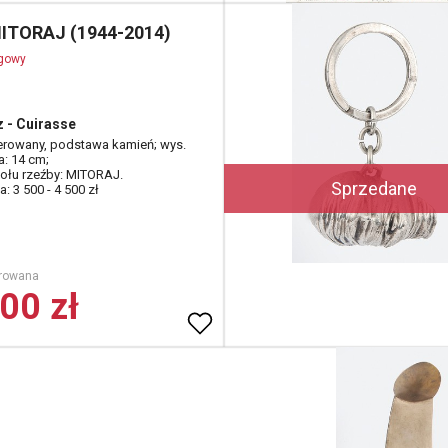
MITORAJ (1944-2014)
ogowy
 - Cuirasse
erowany, podstawa kamień; wys.
a: 14 cm;
dołu rzeźby: MITORAJ.
Sprzedane
: 3 500 - 4 500 zł
rowana
00 zł