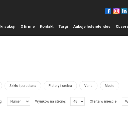
ki aukcji
O
firmie
K
ontakt
T
argi
A
ukcje holenderskie
O
bser
Szkło i porcelana
Platery i srebra
Varia
Meble
g:
Wyników na stronę:
Oferta w mieście: