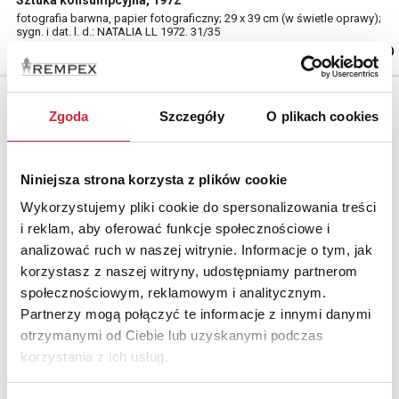
Sztuka konsumpcyjna, 1972
fotografia barwna, papier fotograficzny; 29 x 39 cm (w świetle oprawy);
sygn. i dat. l. d.: NATALIA LL 1972. 31/35
Zgoda
Szczegóły
O plikach cookies
Niniejsza strona korzysta z plików cookie
Wykorzystujemy pliki cookie do spersonalizowania treści
i reklam, aby oferować funkcje społecznościowe i
analizować ruch w naszej witrynie. Informacje o tym, jak
korzystasz z naszej witryny, udostępniamy partnerom
społecznościowym, reklamowym i analitycznym.
Partnerzy mogą połączyć te informacje z innymi danymi
otrzymanymi od Ciebie lub uzyskanymi podczas
Natalia LL (ur. 1937)
korzystania z ich usług.
Nr katalogowy
13