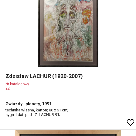
Zdzisław LACHUR (1920-2007)
Nr katalogowy
22
Gwiazdy i planety, 1991
technika własna, karton; 86 x 61 cm;
sygn. i dat. p. d.: Z. LACHUR 91;