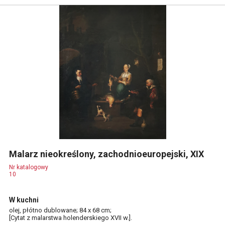
Malarz nieokreślony, zachodnioeuropejski, XIX
Nr katalogowy
10
W kuchni
olej, płótno dublowane; 84 x 68 cm;
[Cytat z malarstwa holenderskiego XVII w.].