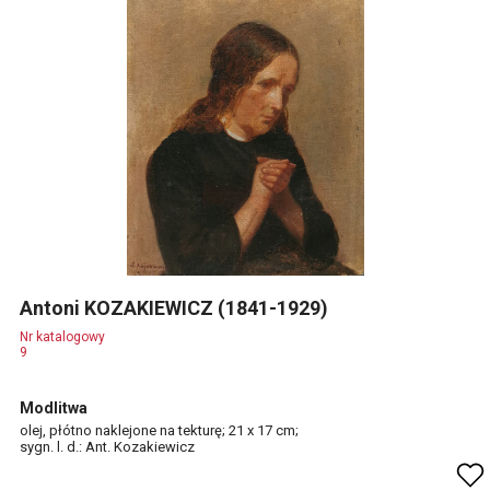
Antoni KOZAKIEWICZ (1841-1929)
Nr katalogowy
9
Modlitwa
olej, płótno naklejone na tekturę; 21 x 17 cm;
sygn. l. d.: Ant. Kozakiewicz