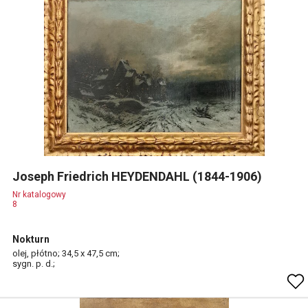
Joseph Friedrich HEYDENDAHL (1844-1906)
Nr katalogowy
8
Nokturn
olej, płótno; 34,5 x 47,5 cm;
sygn. p. d.;