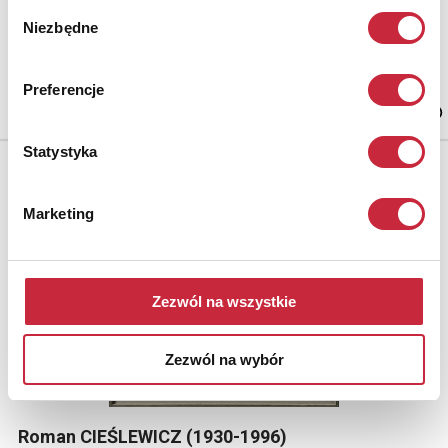
Wybór
Sztuka konsumpcyjna, 1974
Niezbędne
zgody
fotografia, papier fotograficzny; 27 x 39,7 cm (w świetle passe-
partout);
sygn., dat. i opisana na odwrocie: NATALIA LL / "SZTUKA
Preferencje
KONSUMPCYJNA" / 1974;
Statystyka
Marketing
Zezwól na wszystkie
Zezwól na wybór
Roman CIEŚLEWICZ (1930-1996)