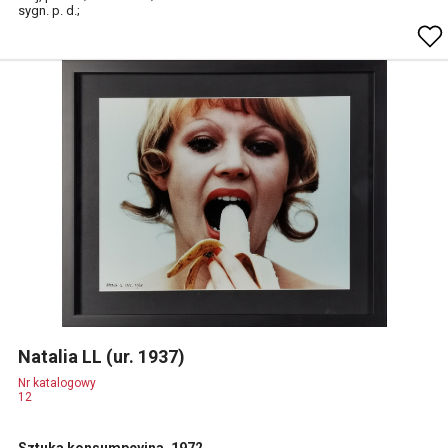
sygn. p. d.;
Natalia LL (ur. 1937)
Nr katalogowy
12