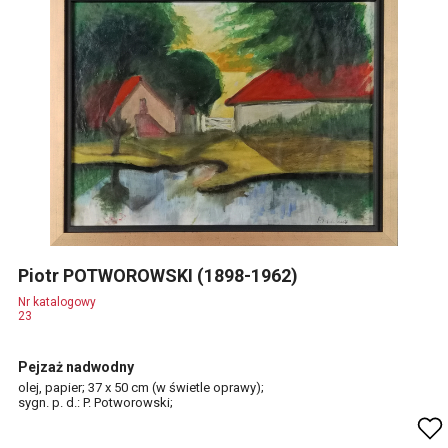
Piotr POTWOROWSKI (1898-1962)
Nr katalogowy
23
Pejzaż nadwodny
olej, papier; 37 x 50 cm (w świetle oprawy);
sygn. p. d.: P. Potworowski;