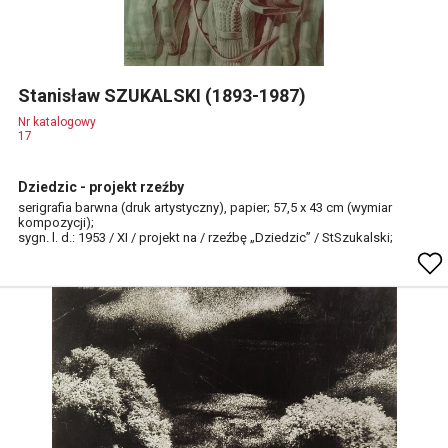
Stanisław SZUKALSKI (1893-1987)
Nr katalogowy
17
Dziedzic - projekt rzeźby
serigrafia barwna (druk artystyczny), papier; 57,5 x 43 cm (wymiar
kompozycji);
sygn. l. d.: 1953 / XI / projekt na / rzeźbę „Dziedzic” / StSzukalski;