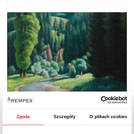
Aukcja Jednego Obiektu
16 lipca 2011
Zgoda
Szczegóły
O plikach cookies