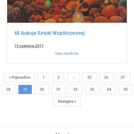
65 Aukcja Sztuki Współczesnej
15 czerwca 2011
lista wyników
« Poprzednie
1
2
…
25
26
27
28
29
30
31
32
33
34
35
Następne »