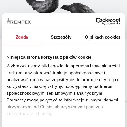
Zgoda
Szczegóły
O plikach cookies
Otto POERTZEL (1876-1963)
Nr katalogowy
Niniejsza strona korzysta z plików cookie
1216
Wykorzystujemy pliki cookie do spersonalizowania treści
i reklam, aby oferować funkcje społecznościowe i
Para bażantów
brąz patynowany, marmur; wys. 35 cm, dł. 79 cm, szer. 17 cm.
analizować ruch w naszej witrynie. Informacje o tym, jak
Niemcy, lata 20-30. XX w.
korzystasz z naszej witryny, udostępniamy partnerom
estymacja: 4 000 - 5 500 zł
społecznościowym, reklamowym i analitycznym.
Partnerzy mogą połączyć te informacje z innymi danymi
otrzymanymi od Ciebie lub uzyskanymi podczas
korzystania z ich usług.