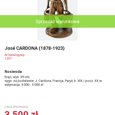
Sprzedaż warunkowa
José CARDONA (1878-1923)
Nr katalogowy
1207
Nosiwoda
brąz; wys. 39 cm;
sygn. na podstawie: J. Cardona; Francja, Paryż, k. XIX / pocz. XX w.
estymacja: 4 000 - 5 000 zł
Cena oferowana
3 500 zł