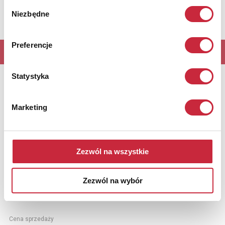
Wybór
Niezbędne
zgody
Preferencje
Sprzedane
Statystyka
Marketing
Nr katalogowy
1217
Para zakochanych
Zezwól na wszystkie
brąz patynowany, czarny marmur; wys. 35 cm;
Europa Zachodnia, Francja?; XIX/XX w.
estymacja: 4 000 - 5 500 zł
Zezwól na wybór
Cena sprzedaży