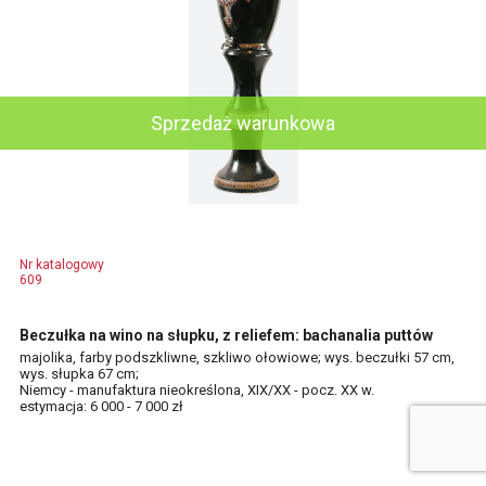
Sprzedaż warunkowa
Nr katalogowy
609
Beczułka na wino na słupku, z reliefem: bachanalia puttów
majolika, farby podszkliwne, szkliwo ołowiowe; wys. beczułki 57 cm,
wys. słupka 67 cm;
Niemcy - manufaktura nieokreślona, XIX/XX - pocz. XX w.
estymacja: 6 000 - 7 000 zł