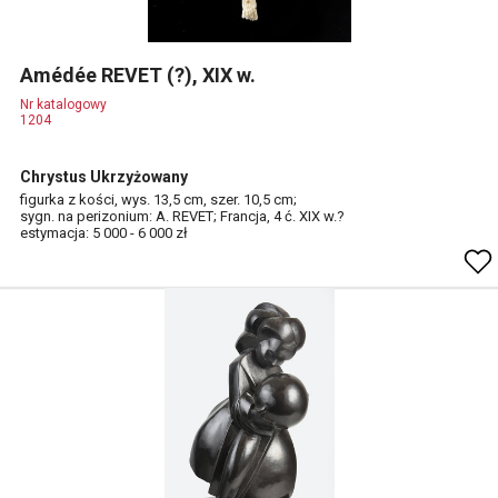
Amédée REVET (?), XIX w.
Nr katalogowy
1204
Chrystus Ukrzyżowany
figurka z kości, wys. 13,5 cm, szer. 10,5 cm;
sygn. na perizonium: A. REVET; Francja, 4 ć. XIX w.?
estymacja: 5 000 - 6 000 zł