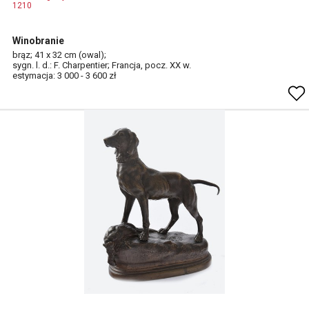
1210
Winobranie
brąz; 41 x 32 cm (owal);
sygn. l. d.: F. Charpentier; Francja, pocz. XX w.
estymacja: 3 000 - 3 600 zł