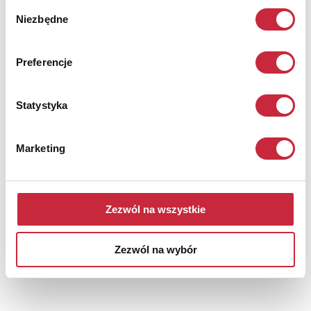
Wybór
Niezbędne
zgody
Preferencje
Statystyka
Marketing
Francois DEQUEVAUVILLERS (1745-1809)
Nr katalogowy
12
Zezwól na wszystkie
Napoleon visite les travaux du siege de Dantzick, diriges par
le marechal Le Febvre, le 9 mai 1807
Bernard Edouard SWEBACH (1800-1870) - według
Zezwól na wybór
akwaforta, papier; 29 x 46 cm (arkusz); u dołu tytuł;