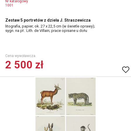
Nr katalogowy
1001
Zestaw 5 portretów z dzieła J. Straszewicza
litografia, papier; ok. 27 x 22,5 cm (w świetle oprawy);
sygn. na pł.: Lith. de Villain; prace opisane u dołu
Cena wywoławcza.
2 500 zł