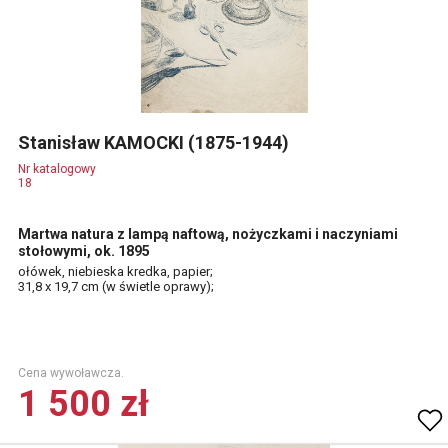
Stanisław KAMOCKI (1875-1944)
Nr katalogowy
18
Martwa natura z lampą naftową, nożyczkami i naczyniami
stołowymi, ok. 1895
ołówek, niebieska kredka, papier;
31,8 x 19,7 cm (w świetle oprawy);
Cena wywoławcza.
1 500 zł