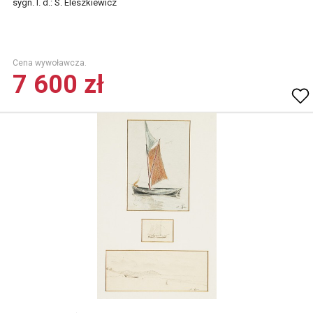
sygn. l. d.: S. Eleszkiewicz
Cena wywoławcza.
7 600 zł