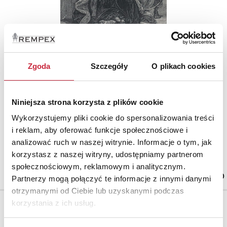
Jan MATEJKO (1838-1893)
Nr katalogowy
Zgoda
Szczegóły
O plikach cookies
11
Otrucie królowej Bony
Niniejsza strona korzysta z plików cookie
rytował Józef HOLEWIŃSKI (1848-1917)
drzeworyt, papier; 33 x 27 cm (w świetle oprawy);
Wykorzystujemy pliki cookie do spersonalizowania treści
i reklam, aby oferować funkcje społecznościowe i
analizować ruch w naszej witrynie. Informacje o tym, jak
korzystasz z naszej witryny, udostępniamy partnerom
Cena wywoławcza.
800 zł
społecznościowym, reklamowym i analitycznym.
Partnerzy mogą połączyć te informacje z innymi danymi
otrzymanymi od Ciebie lub uzyskanymi podczas
korzystania z ich usług.