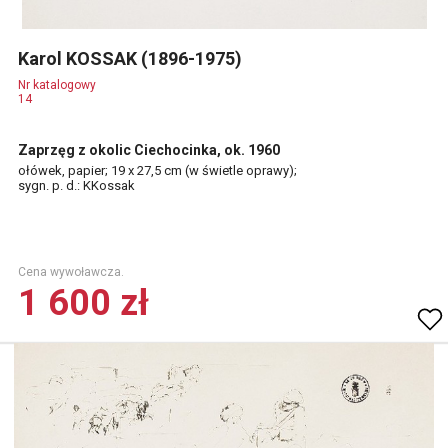
Karol KOSSAK (1896-1975)
Nr katalogowy
14
Zaprzęg z okolic Ciechocinka, ok. 1960
ołówek, papier; 19 x 27,5 cm (w świetle oprawy);
sygn. p. d.: KKossak
Cena wywoławcza.
1 600 zł