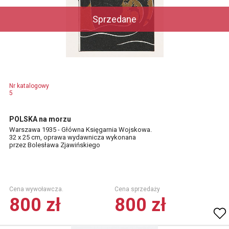
Sprzedane
Nr katalogowy
5
POLSKA na morzu
Warszawa 1935 - Główna Księgarnia Wojskowa.
32 x 25 cm, oprawa wydawnicza wykonana
przez Bolesława Zjawińskiego
Cena wywoławcza.
Cena sprzedaży
800 zł
800 zł