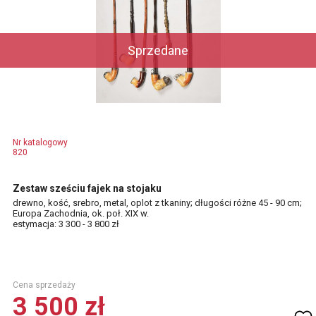
Sprzedane
Nr katalogowy
820
Zestaw sześciu fajek na stojaku
drewno, kość, srebro, metal, oplot z tkaniny; długości różne 45 - 90 cm;
Europa Zachodnia, ok. poł. XIX w.
estymacja: 3 300 - 3 800 zł
Cena sprzedaży
3 500 zł