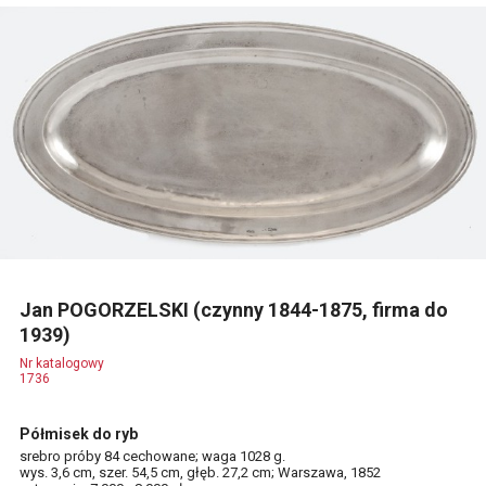
Jan POGORZELSKI (czynny 1844-1875, firma do
1939)
Nr katalogowy
1736
Półmisek do ryb
srebro próby 84 cechowane; waga 1028 g.
wys. 3,6 cm, szer. 54,5 cm, głęb. 27,2 cm; Warszawa, 1852