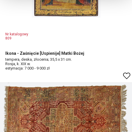
Nr katalogowy
809
Ikona - Zaśnięcie [Uspienije] Matki Bożej
tempera, deska, złocenia; 35,5 x 31 cm.
Rosja, k. XIX w.
estymacja: 7 000 - 9 000 zł