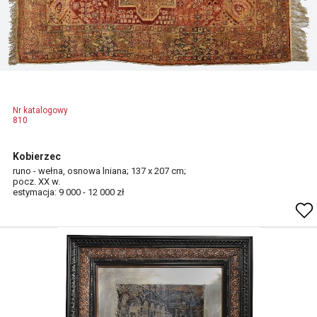
Nr katalogowy
810
Kobierzec
runo - wełna, osnowa lniana; 137 x 207 cm;
pocz. XX w.
estymacja: 9 000 - 12 000 zł