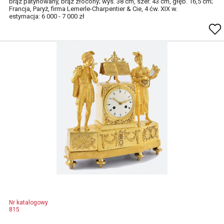
brąz patynowany, brąz złocony; wys. 38 cm, szer. 43 cm, głęb. 16,5 cm;
Francja, Paryż, firma Lemerle-Charpentier & Cie, 4 ćw. XIX w.
estymacja: 6 000 - 7 000 zł
Nr katalogowy
815