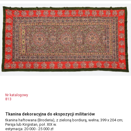
Nr katalogowy
813
Tkanina dekoracyjna do ekspozycji militariów
tkanina haftowana (Broderia), z zieloną bordiurą, wełna; 399 x 204 cm;
Persja lub Kirgistan, poł. XIX w.
estymacja: 20 000 - 25 000 zł