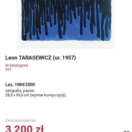
Leon TARASEWICZ (ur. 1957)
Nr katalogowy
307
Las, 1984/2000
serigrafia, papier;
28,5 x 39,5 cm (wymiar kompozycji),
Cena wywoławcza.
3 200 zł