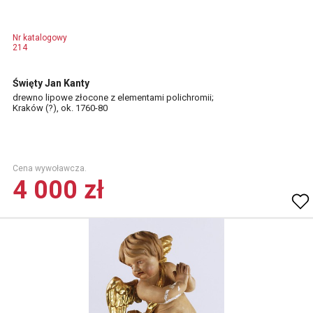
Nr katalogowy
214
Święty Jan Kanty
drewno lipowe złocone z elementami polichromii;
Kraków (?), ok. 1760-80
Cena wywoławcza.
4 000 zł