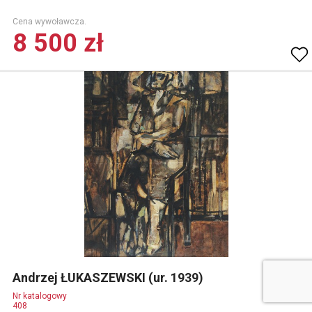
Cena wywoławcza.
8 500 zł
Andrzej ŁUKASZEWSKI (ur. 1939)
Nr katalogowy
408