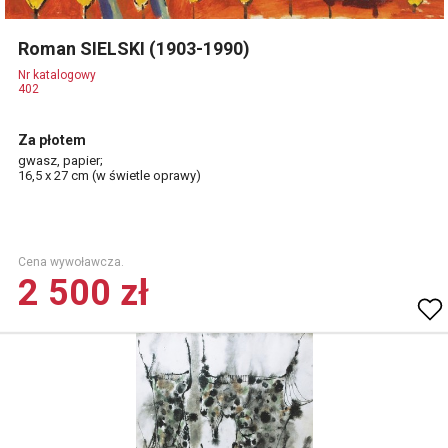
Roman SIELSKI (1903-1990)
Nr katalogowy
402
Za płotem
gwasz, papier;
16,5 x 27 cm (w świetle oprawy)
Cena wywoławcza.
2 500 zł