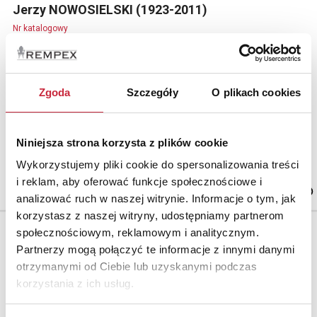
Jerzy NOWOSIELSKI (1923-2011)
Nr katalogowy
309
Cerkwie
tusz, papier;
Zgoda
Szczegóły
O plikach cookies
28,5 x 20 cm (w świetle oprawy);
Niniejsza strona korzysta z plików cookie
Cena wywoławcza.
Wykorzystujemy pliki cookie do spersonalizowania treści
2 600 zł
i reklam, aby oferować funkcje społecznościowe i
analizować ruch w naszej witrynie. Informacje o tym, jak
korzystasz z naszej witryny, udostępniamy partnerom
społecznościowym, reklamowym i analitycznym.
Partnerzy mogą połączyć te informacje z innymi danymi
otrzymanymi od Ciebie lub uzyskanymi podczas
korzystania z ich usług.