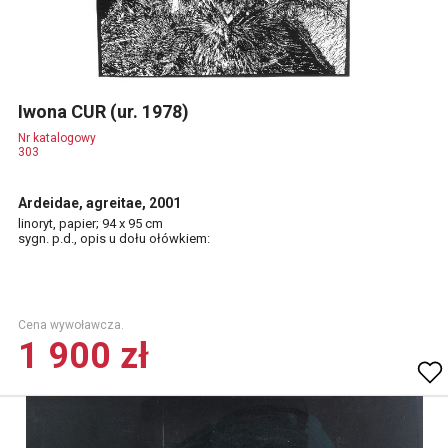
Iwona CUR (ur. 1978)
Nr katalogowy
303
Ardeidae, agreitae, 2001
linoryt, papier; 94 x 95 cm
sygn. p.d., opis u dołu ołówkiem:
Cena wywoławcza.
1 900 zł