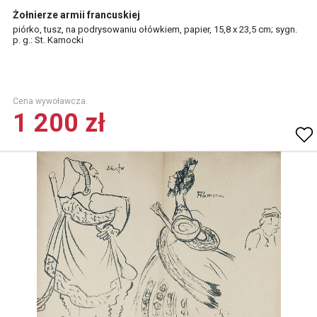
Żołnierze armii francuskiej
piórko, tusz, na podrysowaniu ołówkiem, papier, 15,8 x 23,5 cm; sygn.
p. g.: St. Kamocki
Cena wywoławcza.
1 200 zł