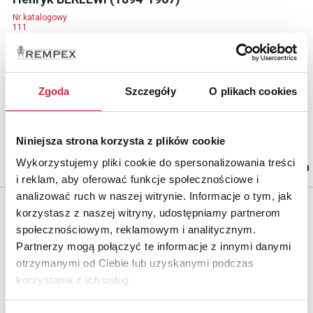
Nr katalogowy
111
Śmiejąca się dziewczyna
ołówek, papier, 30 x 21 cm; sygn. p. d.: H. Berlewi
Zgoda
Szczegóły
O plikach cookies
Cena wywoławcza.
Niniejsza strona korzysta z plików cookie
2 000 zł
Wykorzystujemy pliki cookie do spersonalizowania treści
i reklam, aby oferować funkcje społecznościowe i
analizować ruch w naszej witrynie. Informacje o tym, jak
korzystasz z naszej witryny, udostępniamy partnerom
społecznościowym, reklamowym i analitycznym.
Partnerzy mogą połączyć te informacje z innymi danymi
otrzymanymi od Ciebie lub uzyskanymi podczas
korzystania z ich usług.