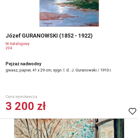
Józef GURANOWSKI (1852 - 1922)
Nr katalogowy
204
Pejzaż nadwodny
gwasz, papier, 41 x 29 cm; sygn. l. d.: J. Guranowski / 1910 r.
Cena wywoławcza.
3 200 zł