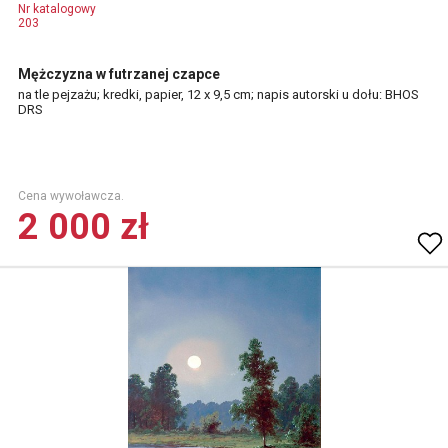
Nr katalogowy
203
Mężczyzna w futrzanej czapce
na tle pejzażu; kredki, papier, 12 x 9,5 cm; napis autorski u dołu: BHOS
DRS
Cena wywoławcza.
2 000 zł