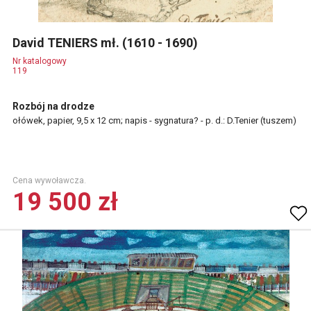
David TENIERS mł. (1610 - 1690)
Nr katalogowy
119
Rozbój na drodze
ołówek, papier, 9,5 x 12 cm; napis - sygnatura? - p. d.: D.Tenier (tuszem)
Cena wywoławcza.
19 500 zł