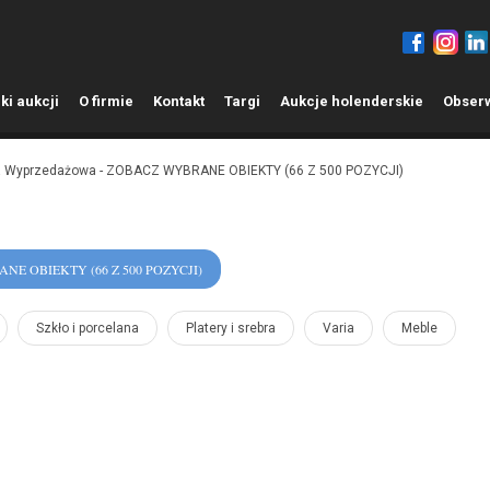
ki aukcji
O
firmie
K
ontakt
T
argi
A
ukcje holenderskie
O
bser
ja Wyprzedażowa - ZOBACZ WYBRANE OBIEKTY (66 Z 500 POZYCJI)
BRANE OBIEKTY (66 Z 500 POZYCJI)
Szkło i porcelana
Platery i srebra
Varia
Meble