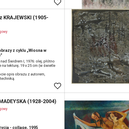
sz KRAJEWSKI (1905-
ogowy
obrazy z cyklu „Wiosna w
e”
nad Świdrem I, 1976: olej, płótno
 na tekturę; 19 x 25 cm (w świetle
cie opis obrazu z autorem,
 techniką.
 MADEYSKA (1928-2004)
ogowy
cja - collage, 1995