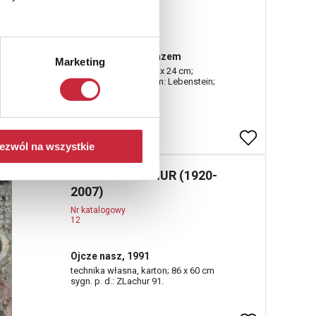
Nr katalogowy
10
Kompozycja z obrazem
Marketing
litografia, papier; 33.3 x 24 cm;
sygn. u dołu ołówkiem: Lebenstein;
ezwól na wszystkie
Zdzisław LACHUR (1920-
2007)
Nr katalogowy
12
Ojcze nasz, 1991
technika własna, karton; 86 x 60 cm
sygn. p. d.: ZLachur 91.