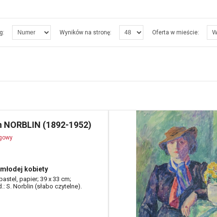
g:
Wyników na stronę:
Oferta w mieście:
n NORBLIN (1892-1952)
ogowy
 młodej kobiety
astel, papier; 39 x 33 cm;
d.: S. Norblin (słabo czytelne).