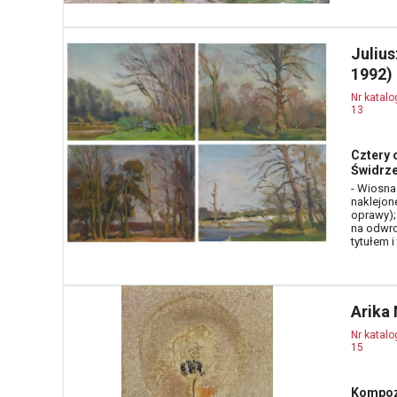
Juliu
1992)
Nr katal
13
Cztery 
Świdrz
- Wiosna 
naklejone
oprawy);
na odwro
tytułem i
Arika
Nr katal
15
Kompozy