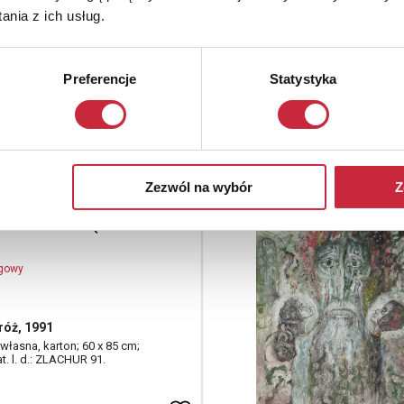
nia z ich usług.
ogowy
Preferencje
Statystyka
 koniu
tura; 34 x 49,5 cm;
d.: A. Makowski.
Zezwól na wybór
Z
ław LACHUR (1920-
ogowy
tróż, 1991
własna, karton; 60 x 85 cm;
at. l. d.: ZLACHUR 91.