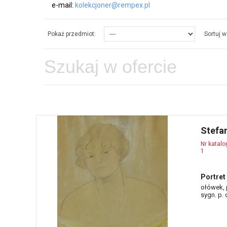
e-mail:
kolekcjoner@rempex.pl
Pokaż przedmiot:
Sortuj w
Stefa
Nr katal
1
Portret
ołówek, p
sygn. p. 