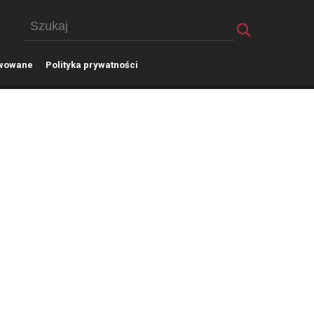
wowane
P
olityka prywatności