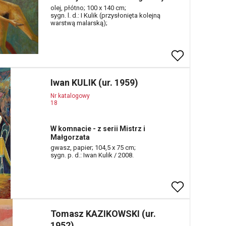
olej, płótno; 100 x 140 cm;
sygn. l. d.: I Kulik (przysłonięta kolejną
warstwą malarską);
Iwan KULIK (ur. 1959)
Nr katalogowy
18
W komnacie - z serii Mistrz i
Małgorzata
gwasz, papier; 104,5 x 75 cm;
sygn. p. d.: Iwan Kulik / 2008.
Tomasz KAZIKOWSKI (ur.
1952)