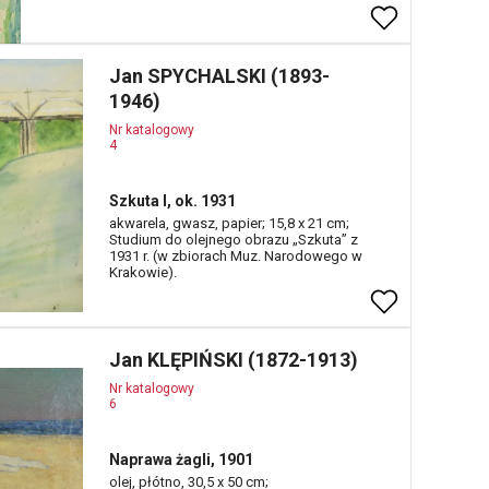
Jan SPYCHALSKI (1893-
1946)
Nr katalogowy
4
Szkuta I, ok. 1931
akwarela, gwasz, papier; 15,8 x 21 cm;
Studium do olejnego obrazu „Szkuta” z
1931 r. (w zbiorach Muz. Narodowego w
Krakowie).
Jan KLĘPIŃSKI (1872-1913)
Nr katalogowy
6
Naprawa żagli, 1901
olej, płótno, 30,5 x 50 cm;