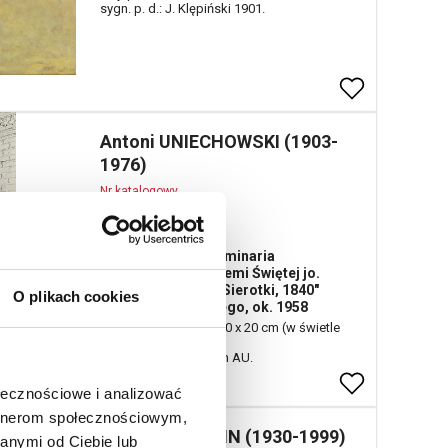
sygn. p. d.: J. Klępiński 1901.
Antoni UNIECHOWSKI (1903-
1976)
Nr katalogowy
8
Ilustracja do "Preliminaria
Peregrynacji do Ziemi Świętej jo.
księcia Radziwiłła Sierotki, 1840"
O plikach cookies
Juliusza Słowackiego, ok. 1958
tusz, piórko, papier; 30 x 20 cm (w świetle
passe-partout);
sygn. p. d.: monogram AU.
ołecznościowe i analizować
artnerom społecznościowym,
Jan LEBENSTEIN (1930-1999)
anymi od Ciebie lub