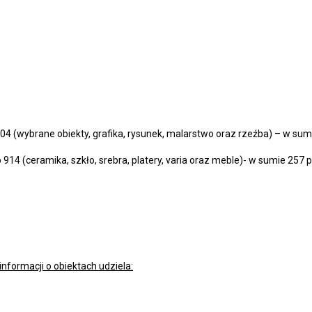
404 (wybrane obiekty, grafika, rysunek, malarstwo oraz rzeźba) – w su
 914 (ceramika, szkło, srebra, platery, varia oraz meble)- w sumie 257
nformacji o obiektach udziela: