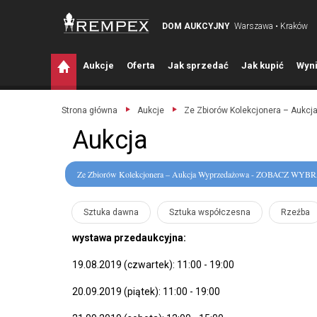
DOM AUKCYJNY
Warszawa • Kraków
A
ukcje
O
ferta
J
ak sprzedać
J
ak kupić
W
yni
Strona główna
Aukcje
Ze Zbiorów Kolekcjonera – Aukc
Aukcja
Ze Zbiorów Kolekcjonera – Aukcja Wyprzedażowa - ZOBACZ WY
Sztuka dawna
Sztuka współczesna
Rzeźba
wystawa przedaukcyjna:
19.08.2019 (czwartek): 11:00 - 19:00
20.09.2019 (piątek): 11:00 - 19:00