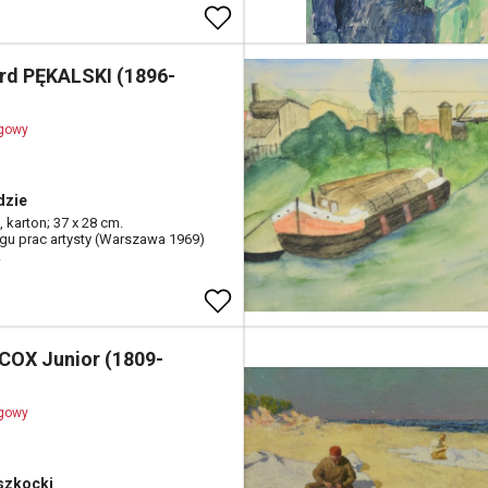
rd PĘKALSKI (1896-
ogowy
dzie
 karton; 37 x 28 cm.
gu prac artysty (Warszawa 1969)
.
 COX Junior (1809-
ogowy
szkocki