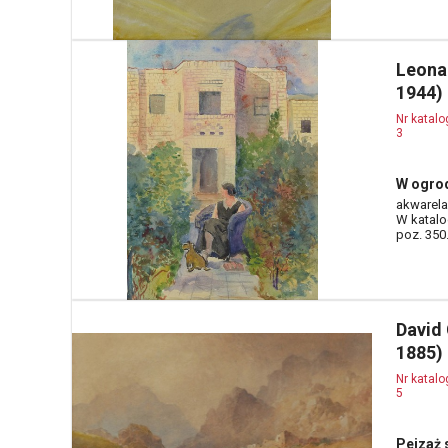
Leona
1944)
Nr katal
3
W ogro
akwarela,
W katalo
poz. 350
David
1885)
Nr katal
5
Pejzaż 