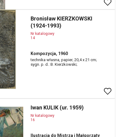
Bronisław KIERZKOWSKI
(1924-1993)
Nr katalogowy
14
Kompozycja, 1960
technika własna, papier; 20,4 x 21 cm;
sygn. p. d.: B. Kierzkowski;
Iwan KULIK (ur. 1959)
Nr katalogowy
16
Ilustracja do Mistrza i Małgorzaty