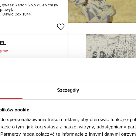
, gwasz, karton; 25,5 x 39,5 cm (w
oprawy);
d.: Dawid Cox 1844.
REL
ogowy
09
apier; 61 x 46,5 cm (w świetle
.: J. Perel / 1909.
Szczegóły
 plików cookie
do spersonalizowania treści i reklam, aby oferować funkcje sp
ormacje o tym, jak korzystasz z naszej witryny, udostępniamy p
ander MAKOWSKI (1869-
Partnerzy mogą połączyć te informacje z innymi danymi otrzym