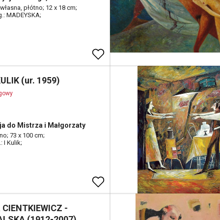
 własna, płótno; 12 x 18 cm;
 g.: MADEYSKA;
ULIK (ur. 1959)
ogowy
cja do Mistrza i Małgorzaty
tno; 73 x 100 cm;
: I Kulik;
a CIENTKIEWICZ -
LSKA (1912-2007)