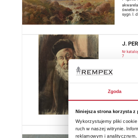
akwarela
świetle 
sygn. l. 
J. PE
Nr katal
7
Żyd, 19
pastel, p
oprawy);
sygn. p. d
Zgoda
Niniejsza strona korzysta z
Wykorzystujemy pliki cookie 
ruch w naszej witrynie. Inf
Aleks
reklamowym i analitycznym. 