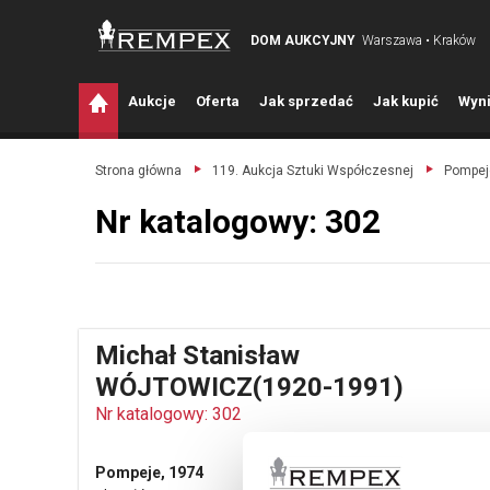
DOM AUKCYJNY
Warszawa • Kraków
A
ukcje
O
ferta
J
ak sprzedać
J
ak kupić
W
yni
Strona główna
119. Aukcja Sztuki Współczesnej
Pompej
Nr katalogowy: 302
Michał Stanisław
WÓJTOWICZ(1920-1991)
Nr katalogowy: 302
Pompeje, 1974