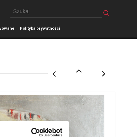
wowane
P
olityka prywatności