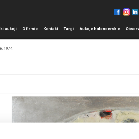
ki aukcji
O
firmie
K
ontakt
T
argi
A
ukcje holenderskie
O
bser
e, 1974.