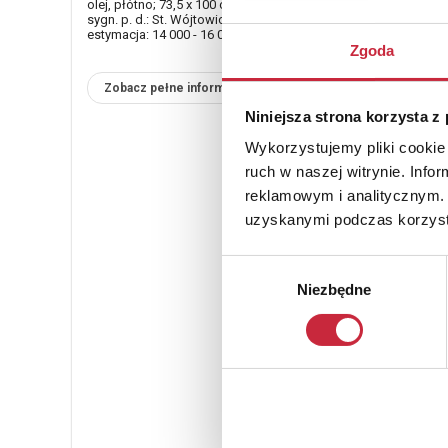
olej, płótno; 73,5 x 100 cm;
sygn. p. d.: St. Wójtowicz
estymacja: 14 000 - 16 000 zł
Zgoda
Zobacz pełne informacje
Niniejsza strona korzysta z
Wykorzystujemy pliki cookie 
ruch w naszej witrynie. Inf
reklamowym i analitycznym. 
uzyskanymi podczas korzysta
Wybór
Niezbędne
zgody