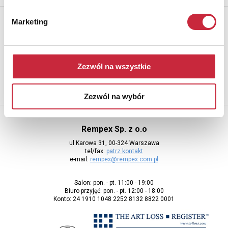
Newsletter
Marketing
Aby otrzymywać informacje o nowych aukcjach, prosimy podać
adres e-mail
Zezwól na wszystkie
Zezwól na wybór
Rempex Sp. z o.o
ul Karowa 31, 00-324 Warszawa
tel/fax:
patrz kontakt
e-mail:
rempex@rempex.com.pl
Salon: pon. - pt. 11:00 - 19:00
Biuro przyjęć: pon. - pt. 12:00 - 18:00
Konto: 24 1910 1048 2252 8132 8822 0001