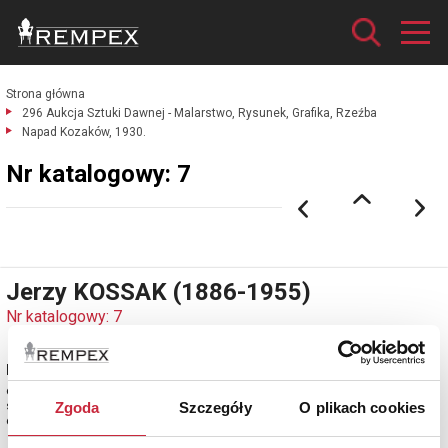
Strona główna
296 Aukcja Sztuki Dawnej - Malarstwo, Rysunek, Grafika, Rzeźba
Napad Kozaków, 1930.
Nr katalogowy: 7
Jerzy KOSSAK (1886-1955)
Nr katalogowy: 7
Napad Kozaków, 1930
olej, sklejka; 55 x 80 cm;
sygn. i dat. p. d.: Jerzy Kossak / 1930
Zgoda
Szczegóły
O plikach cookies
estymacja: 45 000 - 50 000 zł