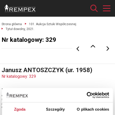
Strona główna
101. Aukcja Sztuki Współczesnej
Tytuł dowolny, 2021.
Nr katalogowy: 329
Janusz ANTOSZCZYK (ur. 1958)
Nr katalogowy: 329
Tytuł dowolny, 2021
olej, płótno; 100 x 120 cm;
sygn., dat. i opisany na odwrocie: J. ANTOSZCZYK / TYTUŁ DOWOLNY 2021
/ OIL ON CANVAS / 100 X 120 cm.
estymacja: 4 700 - 5 600 zł
Zgoda
Szczegóły
O plikach cookies