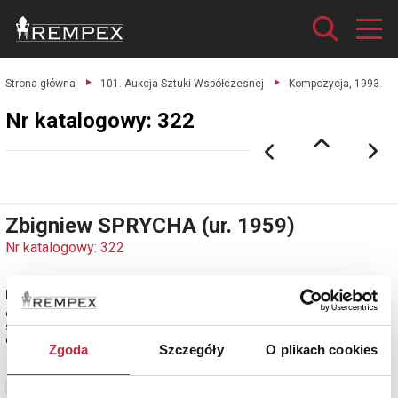
Strona główna
101. Aukcja Sztuki Współczesnej
Kompozycja, 1993.
Nr katalogowy: 322
Zbigniew SPRYCHA (ur. 1959)
Nr katalogowy: 322
Kompozycja, 1993
olej, płótno; 92 x 120 cm;
sygn. i dat. l. d.: Z. SPRYCHA 93.
estymacja: 5 000 - 6 000 zł
Zgoda
Szczegóły
O plikach cookies
Zobacz pełne informacje