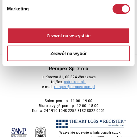
Newsletter
Marketing
Aby otrzymywać informacje o nowych aukcjach, prosimy podać
adres e-mail
Zezwól na wszystkie
Zezwól na wybór
Rempex Sp. z o.o
ul Karowa 31, 00-324 Warszawa
tel/fax:
patrz kontakt
e-mail:
rempex@rempex.com.pl
Salon: pon. - pt. 11:00 - 19:00
Biuro przyjęć: pon. - pt. 12:00 - 18:00
Konto: 24 1910 1048 2252 8132 8822 0001
Wszystkie pozycje w katalogach sztuki