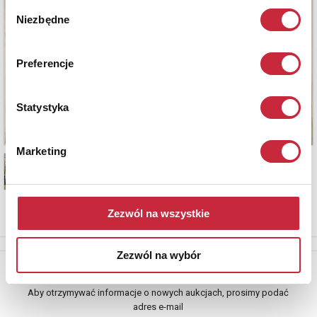
Wybór
Niezbędne
zgody
Preferencje
Statystyka
Marketing
Zezwól na wszystkie
Zezwól na wybór
Newsletter
Aby otrzymywać informacje o nowych aukcjach, prosimy podać
adres e-mail