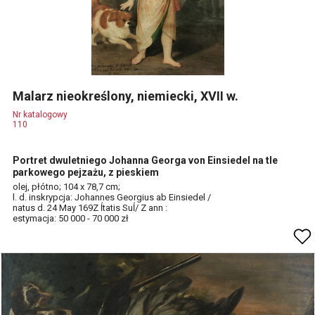
Malarz nieokreślony, niemiecki, XVII w.
Nr katalogowy
110
Portret dwuletniego Johanna Georga von Einsiedel na tle
parkowego pejzażu, z pieskiem
olej, płótno; 104 x 78,7 cm;
l. d. inskrypcja: Johannes Georgius ab Einsiedel /
natus d. 24 May 169Z ĺtatis Suĺ/ Z ann :
estymacja: 50 000 - 70 000 zł