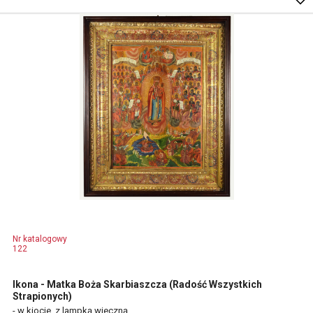
Nr katalogowy
122
Ikona - Matka Boża Skarbiaszcza (Radość Wszystkich
Strapionych)
- w kiocie, z lampką wieczną