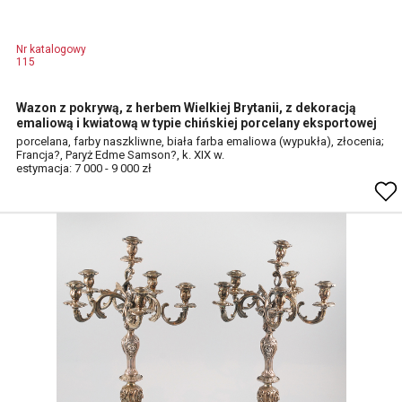
Nr katalogowy
115
Wazon z pokrywą, z herbem Wielkiej Brytanii, z dekoracją
emaliową i kwiatową w typie chińskiej porcelany eksportowej
porcelana, farby naszkliwne, biała farba emaliowa (wypukła), złocenia;
Francja?, Paryż Edme Samson?, k. XIX w.
estymacja: 7 000 - 9 000 zł