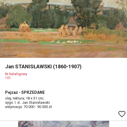
Jan STANISŁAWSKI (1860-1907)
Nr katalogowy
101
Pejzaż - SPRZEDANE
olej, tektura; 18 x 31 cm;
sygn. l. d.: Jan Stanisławski
estymacja: 70 000 - 90 000 zł