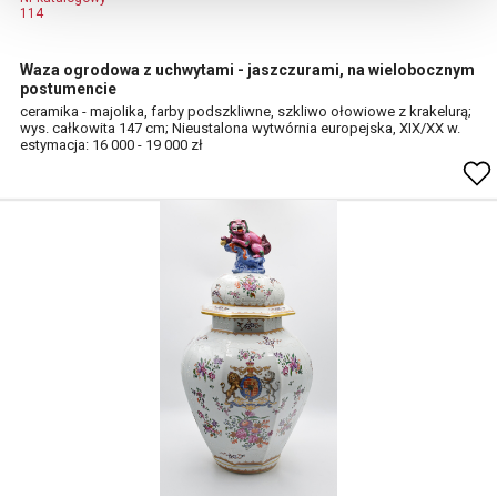
114
Waza ogrodowa z uchwytami - jaszczurami, na wielobocznym
postumencie
ceramika - majolika, farby podszkliwne, szkliwo ołowiowe z krakelurą;
wys. całkowita 147 cm; Nieustalona wytwórnia europejska, XIX/XX w.
estymacja: 16 000 - 19 000 zł