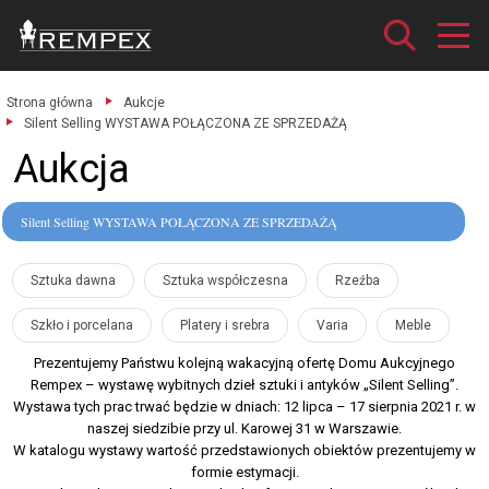
Strona główna
Aukcje
Silent Selling WYSTAWA POŁĄCZONA ZE SPRZEDAŻĄ
Aukcja
Silent Selling WYSTAWA POŁĄCZONA ZE SPRZEDAŻĄ
Sztuka dawna
Sztuka współczesna
Rzeźba
Szkło i porcelana
Platery i srebra
Varia
Meble
Prezentujemy Państwu kolejną wakacyjną ofertę Domu Aukcyjnego
Rempex – wystawę wybitnych dzieł sztuki i antyków „Silent Selling”.
Wystawa tych prac trwać będzie w dniach: 12 lipca – 17 sierpnia 2021 r. w
naszej siedzibie przy ul. Karowej 31 w Warszawie.
W katalogu wystawy wartość przedstawionych obiektów prezentujemy w
formie estymacji.