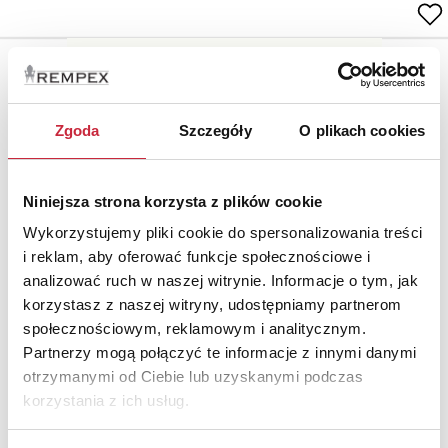
Zgoda
Szczegóły
O plikach cookies
Niniejsza strona korzysta z plików cookie
Wykorzystujemy pliki cookie do spersonalizowania treści
i reklam, aby oferować funkcje społecznościowe i
analizować ruch w naszej witrynie. Informacje o tym, jak
korzystasz z naszej witryny, udostępniamy partnerom
społecznościowym, reklamowym i analitycznym.
Franz IFFLAND (1862-1935)
Partnerzy mogą połączyć te informacje z innymi danymi
Nr katalogowy
113
otrzymanymi od Ciebie lub uzyskanymi podczas
korzystania z ich usług.
Orzeł
brąz, odlew patynowany; wys. 92 cm;