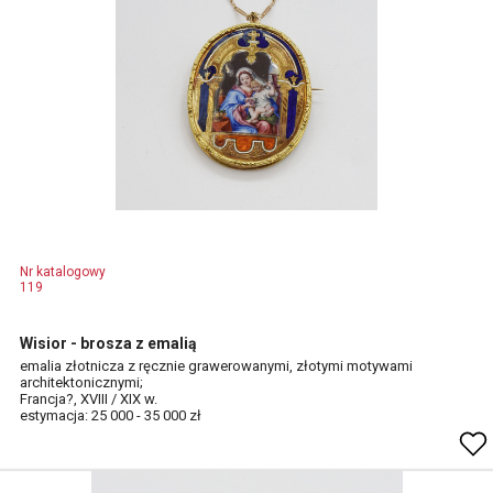
Nr katalogowy
119
Wisior - brosza z emalią
emalia złotnicza z ręcznie grawerowanymi, złotymi motywami
architektonicznymi;
Francja?, XVIII / XIX w.
estymacja: 25 000 - 35 000 zł