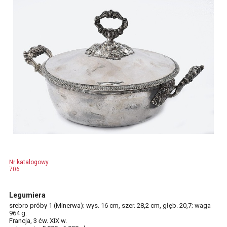
Nr katalogowy
706
Legumiera
srebro próby 1 (Minerwa); wys. 16 cm, szer. 28,2 cm, głęb. 20,7; waga
964 g.
Francja, 3 ćw. XIX w.