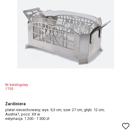
Nr katalogowy
1705
Żardiniera
plater niecechowany; wys. 9,3 cm, szer. 27 cm, głęb. 12 cm;
Austria?, pocz. XX w.
estymacja: 1 200 - 1 500 zł