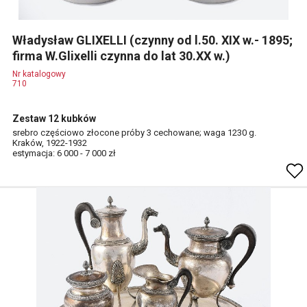
Władysław GLIXELLI (czynny od l.50. XIX w.- 1895;
firma W.Glixelli czynna do lat 30.XX w.)
Nr katalogowy
710
Zestaw 12 kubków
srebro częściowo złocone próby 3 cechowane; waga 1230 g.
Kraków, 1922-1932
estymacja: 6 000 - 7 000 zł