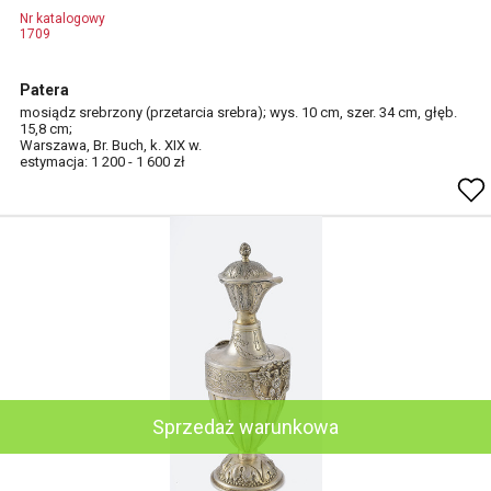
Nr katalogowy
1709
Patera
mosiądz srebrzony (przetarcia srebra); wys. 10 cm, szer. 34 cm, głęb.
15,8 cm;
Warszawa, Br. Buch, k. XIX w.
estymacja: 1 200 - 1 600 zł
Sprzedaż warunkowa