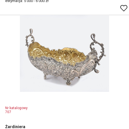
estymacja: 5 000 - 6 000 zł
Nr katalogowy
707
Żardiniera