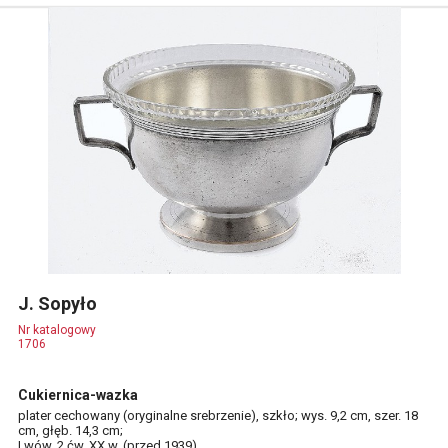
J. Sopyło
Nr katalogowy
1706
Cukiernica-wazka
plater cechowany (oryginalne srebrzenie), szkło; wys. 9,2 cm, szer. 18
cm, głęb. 14,3 cm;
Lwów, 2 ćw. XX w. (przed 1939)