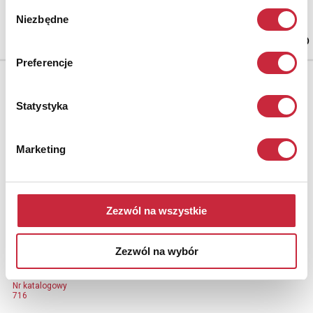
Wybór
srebro cechowane, wys. 62 cm, szer. 24 cm, głęb. 24 cm; waga 2752 g.
Niemcy?, k. XIX w.
Niezbędne
zgody
estymacja: 18 000 - 22 000 zł
Preferencje
Statystyka
Marketing
Zezwól na wszystkie
Zezwól na wybór
Nr katalogowy
716