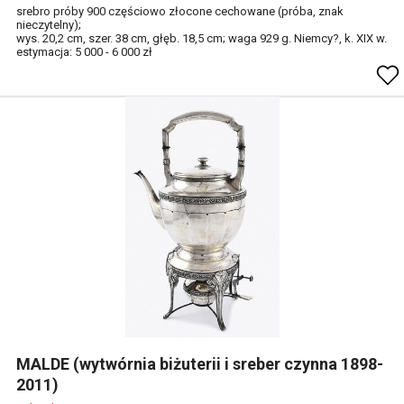
srebro próby 900 częściowo złocone cechowane (próba, znak
nieczytelny);
wys. 20,2 cm, szer. 38 cm, głęb. 18,5 cm; waga 929 g. Niemcy?, k. XIX w.
estymacja: 5 000 - 6 000 zł
MALDE (wytwórnia biżuterii i sreber czynna 1898-
2011)