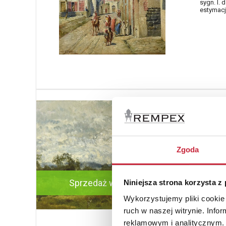
sygn. l. d
estymacja
Josef
Nr katal
1051
Zgoda
Pejzaż
olej, pł
sygn. l. d
estymacja
Sprzedaż warunkowa
Niniejsza strona korzysta z
Wykorzystujemy pliki cookie 
ruch w naszej witrynie. Inf
Cena ofe
reklamowym i analitycznym. 