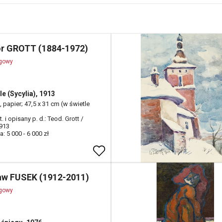
r GROTT (1884-1972)
ogowy
e (Sycylia), 1913
 papier; 47,5 x 31 cm (w świetle
t. i opisany p. d.: Teod. Grott /
913
: 5 000 - 6 000 zł
aw FUSEK (1912-2011)
ogowy