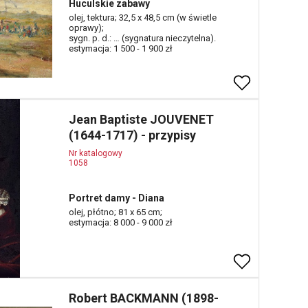
Huculskie zabawy
olej, tektura; 32,5 x 48,5 cm (w świetle
oprawy);
sygn. p. d.: … (sygnatura nieczytelna).
estymacja: 1 500 - 1 900 zł
Jean Baptiste JOUVENET
(1644-1717) - przypisy
Nr katalogowy
1058
Portret damy - Diana
olej, płótno; 81 x 65 cm;
estymacja: 8 000 - 9 000 zł
Robert BACKMANN (1898-