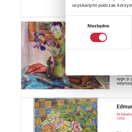
3 4
uzyskanymi podczas korzysta
Wybór
Włodz
Niezbędne
zgody
1980)
Nr katal
1053
Martwa 
technika
pastel, g
48 x 62,
sygn. p. 
estymacja
Edmun
Nr katal
1055