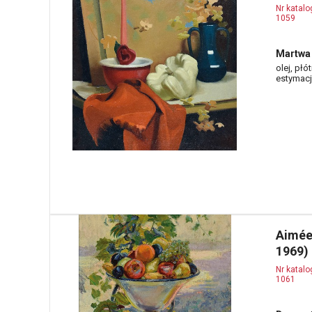
Nr katal
1059
Martwa 
olej, płó
estymacja
Aimée
1969)
Nr katal
1061