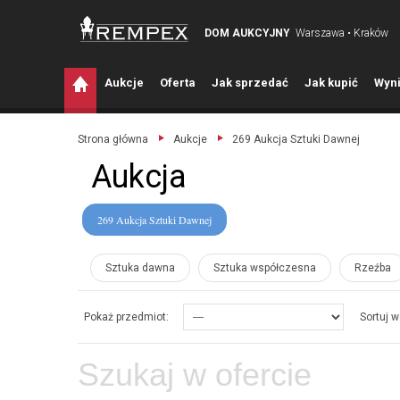
DOM AUKCYJNY
Warszawa • Kraków
A
ukcje
O
ferta
J
ak sprzedać
J
ak kupić
W
yni
Strona główna
Aukcje
269 Aukcja Sztuki Dawnej
Aukcja
269 Aukcja Sztuki Dawnej
Sztuka dawna
Sztuka współczesna
Rzeźba
Pokaż przedmiot:
Sortuj w