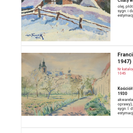
Chaty w
olej, płó
sygn. i da
estymacja
Franc
1947)
Nr katal
1045
Kościół
1930
akwarela,
oprawy);
sygn. l. d
estymacja