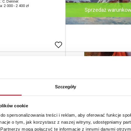
.: C. Denner.
: 2 000 - 2 400 zł
Sprzedaż warunko
 WENGLEIN (1845-1919)
ogowy
Szczegóły
ótno dublowane; 28 x 41 cm;
.: J. W.
: 3 800 - 4 800 zł
 plików cookie
do spersonalizowania treści i reklam, aby oferować funkcje sp
ormacje o tym, jak korzystasz z naszej witryny, udostępniamy p
rowana
Partnerzy mogą połączyć te informacje z innymi danymi otrzym