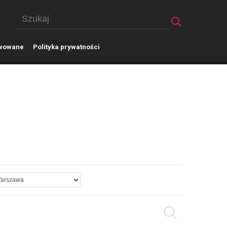
wowane
P
olityka prywatności