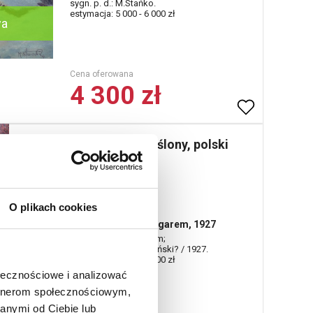
sygn. p. d.: M.Stańko.
estymacja: 5 000 - 6 000 zł
wa
Cena oferowana
4 300 zł
Malarz nieokreślony, polski
XX w.
Nr katalogowy
1052
O plikach cookies
Martwa natura z zegarem, 1927
olej, tektura; 74 x 49 cm;
sygn. p. d.: M.? Duszyński? / 1927.
estymacja: 2 600 - 3 200 zł
ołecznościowe i analizować
artnerom społecznościowym,
anymi od Ciebie lub