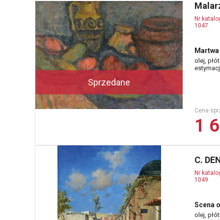
Malarz
Nr katal
1047
Martwa 
olej, płó
estymacja
Sprzedane
Cena spr
1 6
C. DE
Nr katal
1049
Scena o
olej, płó