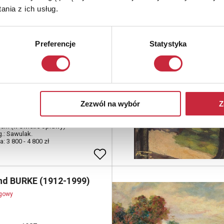
00 zł
nia z ich usług.
imierz SAWULAK (1906-
Preferencje
Statystyka
ogowy
natura z irysami
Zezwól na wybór
Z
 mieszana (ołówek, akwarela,
wasz), papier;
5 cm (w świetle oprawy)
g.: Sawulak.
: 3 800 - 4 800 zł
d BURKE (1912-1999)
ogowy