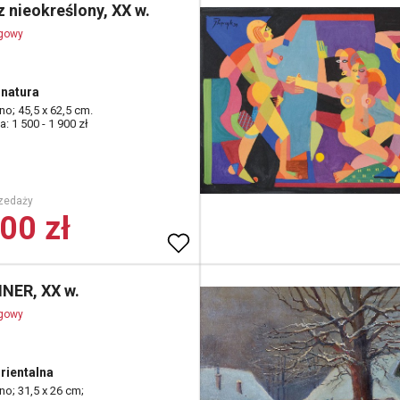
 nieokreślony, XX w.
ogowy
natura
tno; 45,5 x 62,5 cm.
: 1 500 - 1 900 zł
zedaży
00 zł
NNER, XX w.
ogowy
rientalna
tno; 31,5 x 26 cm;