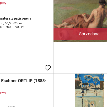
ogowy
natura z patisonem
tno; 66,5 x 62 cm.
: 1 500 - 1 900 zł
Sprzedane
 Eschner ORTLIP (1888-
ogowy