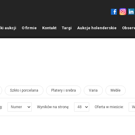
ki aukcji
O
firmie
K
ontakt
T
argi
A
ukcje holenderskie
O
bser
Szkło i porcelana
Platery i srebra
Varia
Meble
g:
Wyników na stronę:
Oferta w mieście: