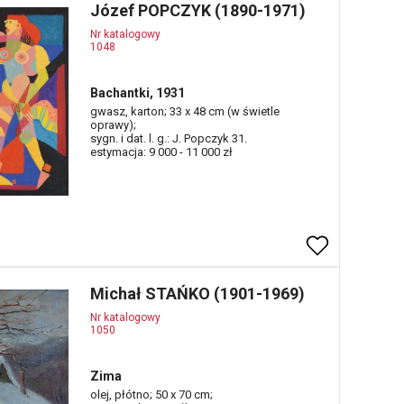
Józef POPCZYK (1890-1971)
Nr katalogowy
1048
Bachantki, 1931
gwasz, karton; 33 x 48 cm (w świetle
oprawy);
sygn. i dat. l. g.: J. Popczyk 31.
estymacja: 9 000 - 11 000 zł
Michał STAŃKO (1901-1969)
Nr katalogowy
1050
Zima
olej, płótno; 50 x 70 cm;