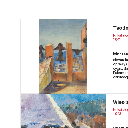
Teodo
Nr katal
1041
Monreal
akwarela,
oprawy);
sygn., da
Palermo 
estymacja
Wiesł
Nr katal
1043