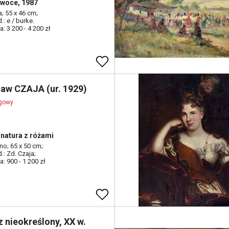
owoce, 1987
ta; 55 x 46 cm;
.: e / burke.
: 3 200 - 4 200 zł
ław CZAJA (ur. 1929)
ogowy
natura z różami
tno; 65 x 50 cm;
d.: Zd. Czaja;
: 900 - 1 200 zł
 nieokreślony, XX w.