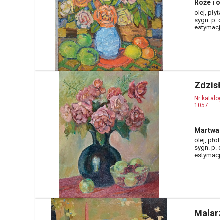
Róże i 
olej, pły
sygn. p. d
estymacja
Zdzis
Nr katal
1057
Martwa 
olej, płó
sygn. p. 
estymacja
Malarz