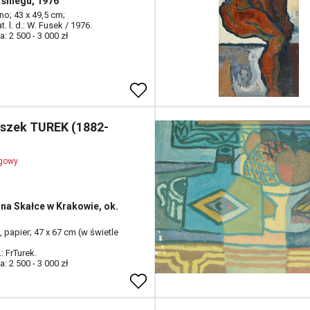
 śniegu, 1976
tno; 43 x 49,5 cm;
t. l. d.: W. Fusek / 1976.
: 2 500 - 3 000 zł
iszek TUREK (1882-
ogowy
 na Skałce w Krakowie, ok.
 papier; 47 x 67 cm (w świetle
.: FrTurek.
: 2 500 - 3 000 zł