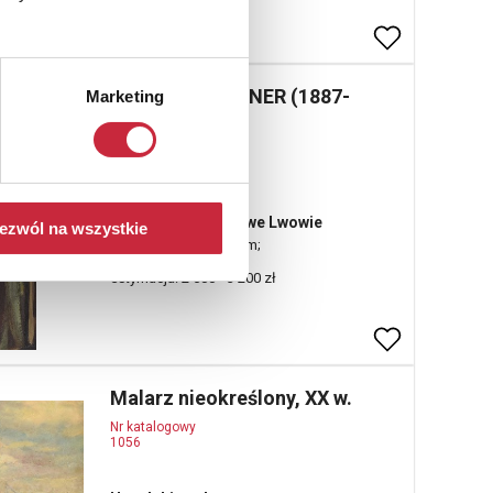
Wincenty BRAUNER (1887-
Marketing
1944)
Nr katalogowy
1054
W parku Stryjskim we Lwowie
ezwól na wszystkie
olej, tektura; 44 x 37 cm;
sygn. l. d.: VBrauner;
estymacja: 2 600 - 3 200 zł
Malarz nieokreślony, XX w.
Nr katalogowy
1056