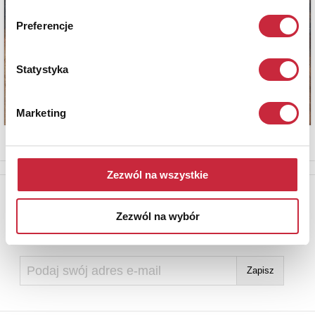
Preferencje
Statystyka
Marketing
Zezwól na wszystkie
Newsletter
Zezwól na wybór
Aby otrzymywać informacje o nowych aukcjach, prosimy podać
adres e-mail