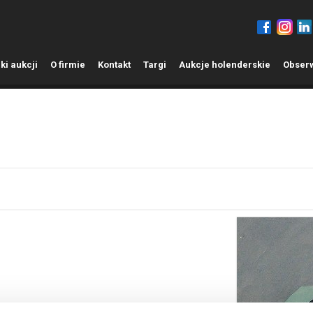
ki aukcji
O
firmie
K
ontakt
T
argi
A
ukcje holenderskie
O
bser