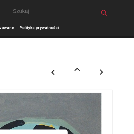
wowane
P
olityka prywatności