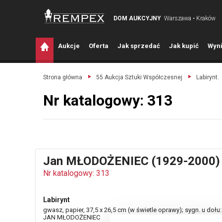
DOM AUKCYJNY
Warszawa • Kraków
A
ukcje
O
ferta
J
ak sprzedać
J
ak kupić
W
yni
Strona główna
55 Aukcja Sztuki Współczesnej
Labirynt.
Nr katalogowy: 313
Jan MŁODOŻENIEC (1929-2000)
Nr katalogowy: 313
Labirynt
gwasz, papier, 37,5 x 26,5 cm (w świetle oprawy); sygn. u dołu:
JAN MŁODOŻENIEC