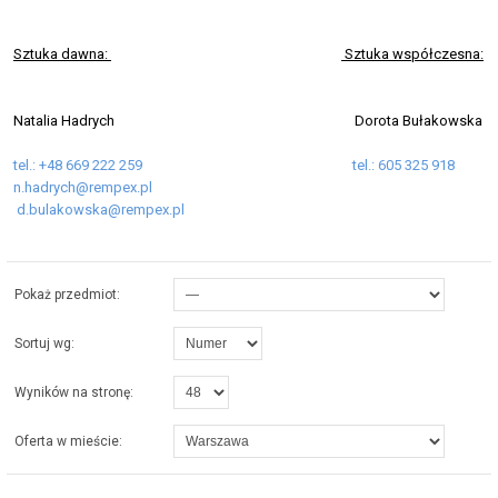
Sztuka dawna:
Sztuka współczesna:
Natalia Hadrych Dorota Bułakowska
tel.: +48 669 222 259
tel.: 605 325 918
n.hadrych@rempex.pl
d.bulakowska@rempex.pl
Pokaż przedmiot:
Sortuj wg:
Wyników na stronę:
Oferta w mieście: