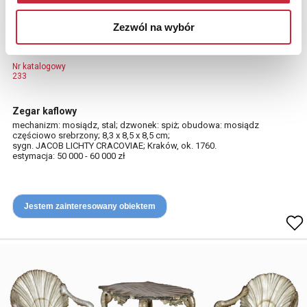
Zezwól na wybór
Jan Jakub LICHTY (czynny 1738-1758)
Nr katalogowy
233
Zegar kaflowy
mechanizm: mosiądz, stal; dzwonek: spiż; obudowa: mosiądz
częściowo srebrzony; 8,3 x 8,5 x 8,5 cm;
sygn. JACOB LICHTY CRACOVIAE; Kraków, ok. 1760.
estymacja: 50 000 - 60 000 zł
Jestem zainteresowany obiektem