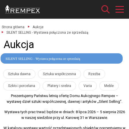
Strona główna
Aukcje
SILENT SELLING - Wystawa połączona ze sprzedażą
Aukcja
SILENT SELLING - Wystawa połączona ze sprzedażą
Sztuka dawna
Sztuka współczesna
Rzeźba
Szkło i porcelana
Platery i srebra
Varia
Meble
Prezentujemy Państwu letnią ofertę Domu Aukcyjnego Rempex –
wystawę dzieł sztuki współczesnej, dawnej i antyków „Silent Selling”.
Wystawa tych prac trwać będzie w dniach: 8 lipca 2026 – 5 sierpnia 2026
w naszej siedzibie przy ul. Karowej 31 w Warszawie.
W katalogu wystawy wartość przedstawionych obiektów prezentujemy w