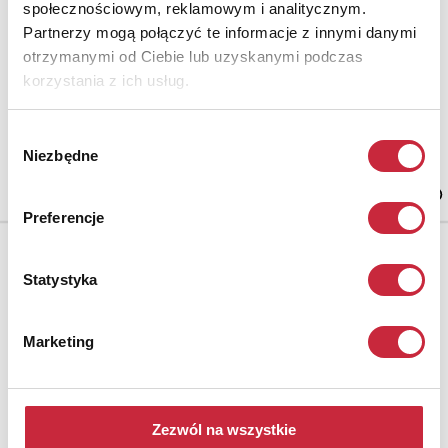
społecznościowym, reklamowym i analitycznym.
Partnerzy mogą połączyć te informacje z innymi danymi
Stolik pomocniczy w stylu secesji francuskiej
otrzymanymi od Ciebie lub uzyskanymi podczas
buczyna, orzech, jawor, palisander; wys. 74,5 cm; blat: 56 x 38 cm;
korzystania z ich usług.
sygn. na blacie: Gallé; Francja, 2 ćw. XX w.
estymacja: 4 000 - 5 000 zł
Wybór
Niezbędne
zgody
Jestem zainteresowany obiektem
Preferencje
Statystyka
Marketing
Zezwól na wszystkie