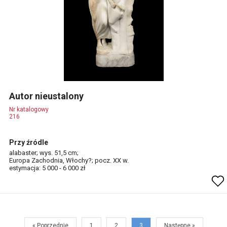
Autor nieustalony
Nr katalogowy
216
Przy źródle
alabaster; wys. 51,5 cm;
Europa Zachodnia, Włochy?; pocz. XX w.
estymacja: 5 000 - 6 000 zł
« Poprzednie
1
2
3
Następne »