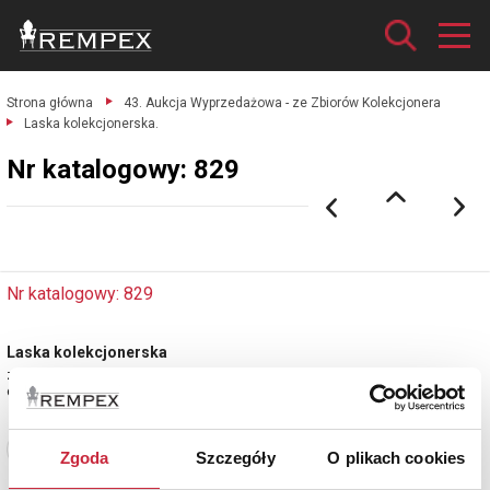
Strona główna
43. Aukcja Wyprzedażowa - ze Zbiorów Kolekcjonera
Laska kolekcjonerska.
Nr katalogowy: 829
Nr katalogowy: 829
Laska kolekcjonerska
z plakietkami pamiątkowymi z różnych miejsc / regionów
drewno, plakietki mosiężne, cynowe, niektóre emaliowane; wys. 91 cm.
Zobacz pełne informacje
Zgoda
Szczegóły
O plikach cookies