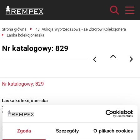
Strona główna
43. Aukcja Wyprzedażowa - ze Zbiorów Kolekcjonera
Laska kolekcjonerska.
Nr katalogowy: 829
Nr katalogowy: 829
Laska kolekcjonerska
z plakietkami pamiątkowymi z różnych miejsc / regionów
drewno, plakietki mosiężne, cynowe, niektóre emaliowane; wys. 91 cm.
Zobacz pełne informacje
Zgoda
Szczegóły
O plikach cookies