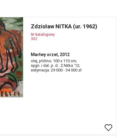
Zdzisław NITKA (ur. 1962)
Nr katalogowy
302
Martwy orzeł, 2012
olej, płótno; 100 x 110 cm;
sygn. i dat. p. d.: Z.Nitka '12;
estymacja: 29 000 - 34 000 zł