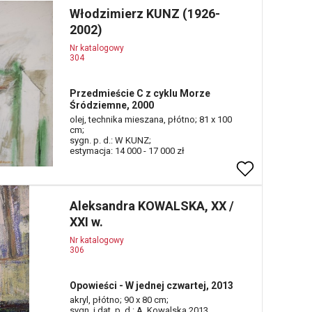
Włodzimierz KUNZ (1926-
2002)
Nr katalogowy
304
Przedmieście C z cyklu Morze
Śródziemne, 2000
olej, technika mieszana, płótno; 81 x 100
cm;
sygn. p. d.: W KUNZ;
estymacja: 14 000 - 17 000 zł
Aleksandra KOWALSKA, XX /
XXI w.
Nr katalogowy
306
Opowieści - W jednej czwartej, 2013
akryl, płótno; 90 x 80 cm;
sygn. i dat. p. d.: A. Kowalska 2013.