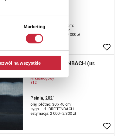
310
Akt
olej, płótno; 132 x 99 cm;
Marketing
sygn. p. d.: Jackiewicz.
estymacja: 35 000 - 39 000 zł
Łukasz BREITENBACH (ur.
ezwól na wszystkie
1988)
Nr katalogowy
312
Pełnia, 2021
olej, płótno; 30 x 40 cm;
sygn. l. d.: BREITENBACH.
estymacja: 2 000 - 2 300 zł