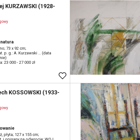
ej KURZAWSKI (1928-
ogowy
natura
tno; 73 x 92 cm;
t. p. g.: A. Kurzawski ... (data
nie)
: 23 000 - 27 000 zł
ech KOSSOWSKI (1933-
ogowy
owanie
aż, płyta; 127 x 155 cm;
at. i opisany na odwrocie: WOJ.