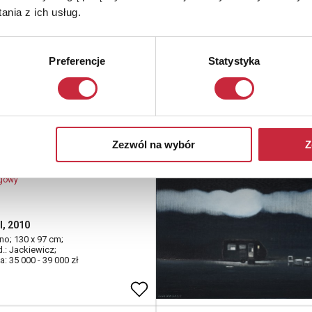
nia z ich usług.
natura ze skrzypcami, 1963
tno; 68 x 87 cm;
Preferencje
Statystyka
d.: B.Houwalt;
: 9 000 - 11 000 zł
sław JACKIEWICZ (1924
Zezwól na wybór
Z
6)
ogowy
I, 2010
tno; 130 x 97 cm;
d.: Jackiewicz;
: 35 000 - 39 000 zł