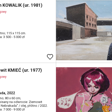
n KOWALIK (ur. 1981)
ogowy
ótno; 115 x 115 cm.
: 3 500 - 5 000 zł
wit KMIEĆ (ur. 1977)
ogowy
ada, 2022
tno; 80 x 60 cm;
opisany na odwrocie: Ziemowit
 Nebrakada" / olej, płótno / 2022.
: 7 000 - 9 000 zł