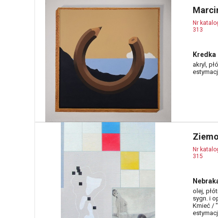
Marci
Nr katal
313
Kredka
akryl, pł
estymacja
Ziemo
Nr katal
315
Nebrak
olej, płó
sygn. i 
Kmieć / "
estymacja