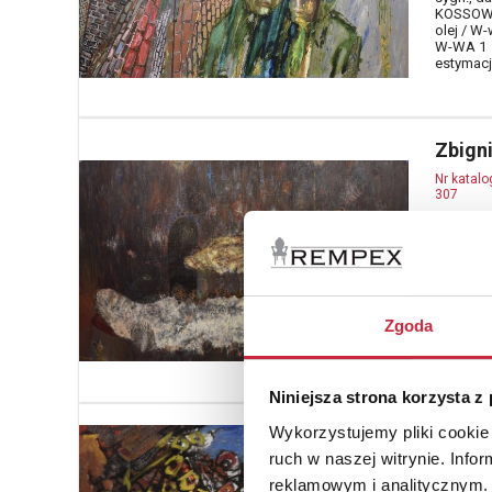
KOSSOWSK
olej / W
W-WA 1
estymacja
Zbign
Nr katal
307
Kompoz
olej, płó
sygn. i d
estymacja
Zgoda
Niniejsza strona korzysta z
Wykorzystujemy pliki cookie 
Barba
ruch w naszej witrynie. Inf
2005)
reklamowym i analitycznym. 
Nr katal