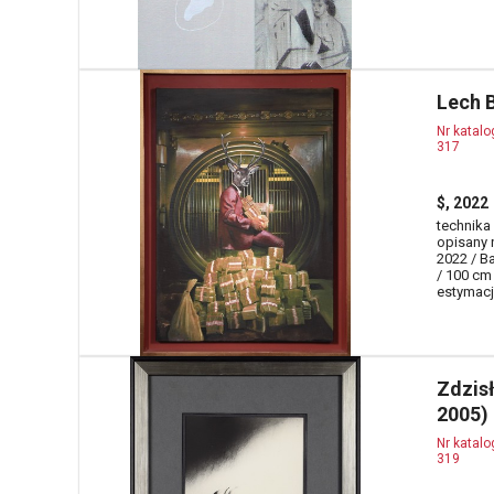
Lech 
Nr katal
317
$, 2022
technika
opisany 
2022 / B
/ 100 cm
estymacja
Zdzis
2005)
Nr katal
319