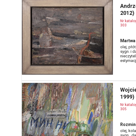
Andrz
2012)
Nr katal
303
Martwa 
olej, płó
sygn. i da
nieczytel
estymacja
Wojci
1999)
Nr katal
305
Rozmin
olej, kol
sygn., d