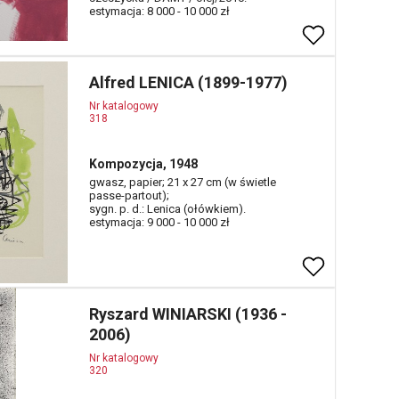
estymacja: 8 000 - 10 000 zł
Alfred LENICA (1899-1977)
Nr katalogowy
318
Kompozycja, 1948
gwasz, papier; 21 x 27 cm (w świetle
passe-partout);
sygn. p. d.: Lenica (ołówkiem).
estymacja: 9 000 - 10 000 zł
Ryszard WINIARSKI (1936 -
2006)
Nr katalogowy
320