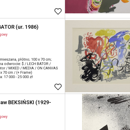
BATOR (ur. 1986)
ogowy
 mieszana, płótno; 100 x 70 cm;
na odwrocie: $ / LECH BATOR /
ator / MIXED / MEDIA / ON CANVAS
 x 70 cm / (+ Frame)
: 17 000 - 25 000 zł
ław BEKSIŃSKI (1929-
ogowy