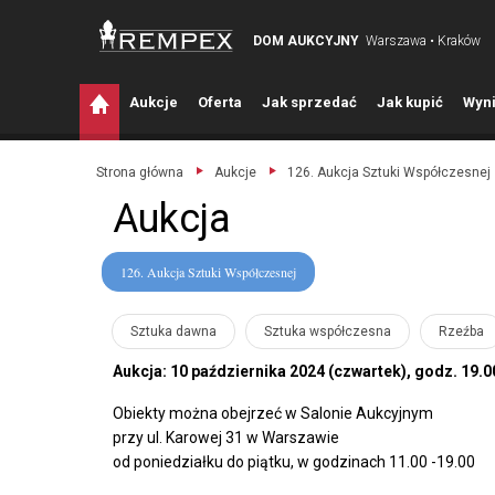
DOM AUKCYJNY
Warszawa • Kraków
A
ukcje
O
ferta
J
ak sprzedać
J
ak kupić
W
yni
Strona główna
Aukcje
126. Aukcja Sztuki Współczesnej
Aukcja
126. Aukcja Sztuki Współczesnej
Sztuka dawna
Sztuka współczesna
Rzeźba
Aukcja: 10 października 2024 (czwartek), godz. 19.0
Obiekty można obejrzeć w Salonie Aukcyjnym
przy ul. Karowej 31 w Warszawie
od poniedziałku do piątku, w godzinach 11.00 -19.00