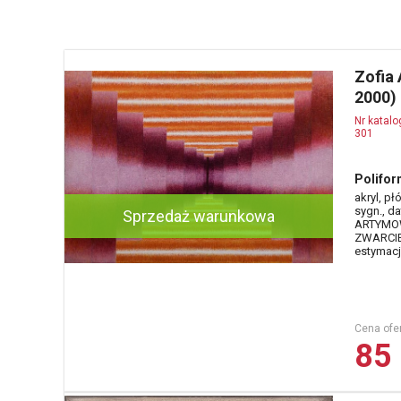
Zofia
2000)
Nr katal
301
Polifor
akryl, pł
sygn., da
Sprzedaż warunkowa
ARTYMOW
ZWARCIE
estymacja
Cena ofe
85 