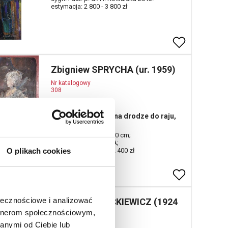
estymacja: 2 800 - 3 800 zł
Zbigniew SPRYCHA (ur. 1959)
Nr katalogowy
308
Trzeci przystanek na drodze do raju,
1988
olej, płótno; 170 x 2000 cm;
sygn. l. d.: Z. SPRYCHA;
O plikach cookies
estymacja: 27 000 - 32 400 zł
ołecznościowe i analizować
Władysław JACKIEWICZ (1924
artnerom społecznościowym,
- 2016)
anymi od Ciebie lub
Nr katalogowy