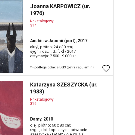
Joanna KARPOWICZ (ur.
1976)
Nr katalogowy
314
Anubis w Japonii (port), 2017
akryl, płótno; 24 x 30 cm;
sygn. i dat. l. d.: [JK] / 2017;
estymacja: 7 500 - 9 000 zł
* - podlega opłacie DdS (patrz regulamin)
Katarzyna SZESZYCKA (ur.
1983)
Nr katalogowy
316
Damy, 2010
olej, płótno; 60 x 80 cm;
sygn., dat. i opisany na odwrocie:
szeszycka / DAMY / olej/2010.