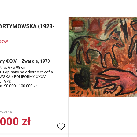
 ARTYMOWSKA (1923-
ogowy
my XXXVI - Zwarcie, 1973
ótno; 67 x 98 cm;
t. i opisany na odwrocie: Zofia
SKA / POLIFORMY XXXVI -
 1973;
: 90 000 - 100 000 zł
rowana
000 zł