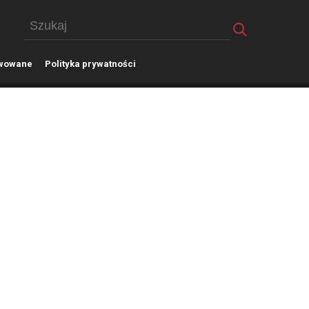
wowane
P
olityka prywatności