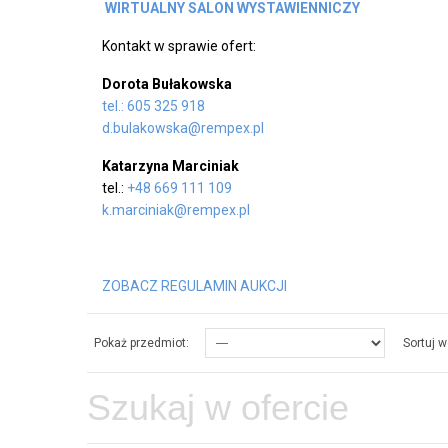
WIRTUALNY SALON WYSTAWIENNICZY
Kontakt w sprawie ofert:
Dorota Bułakowska
tel.: 605 325 918
d.bulakowska@rempex.pl
Katarzyna Marciniak
tel.:
+48 669 111 109
k.marciniak@rempex.pl
ZOBACZ REGULAMIN AUKCJI
Pokaż przedmiot:
Sortuj w