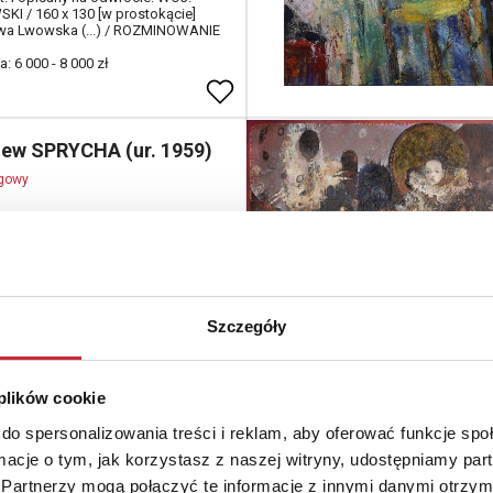
I / 160 x 130 [w prostokącie]
-wa Lwowska (...) / ROZMINOWANIE
: 6 000 - 8 000 zł
iew SPRYCHA (ur. 1959)
ogowy
ycja, 1990
tno; 120 x 200 cm;
at. l. d.: Z.SPRYCHA'90;
: 20 000 - 27 000 zł
Szczegóły
 plików cookie
do spersonalizowania treści i reklam, aby oferować funkcje sp
ra HOUWALT (1911-
ormacje o tym, jak korzystasz z naszej witryny, udostępniamy p
Partnerzy mogą połączyć te informacje z innymi danymi otrzym
ogowy