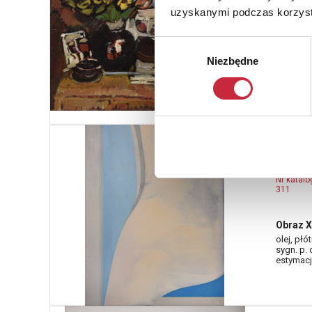
309
uzyskanymi podczas korzysta
Martwa 
Wybór
olej, płó
Niezbędne
zgody
sygn. p. 
estymacja
Włady
- 201
Nr katal
311
Obraz X
olej, płó
sygn. p. 
estymacja