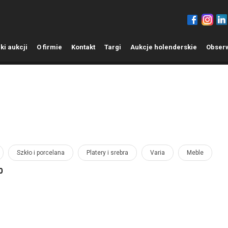
ki aukcji
O
firmie
K
ontakt
T
argi
A
ukcje holenderskie
O
bser
Szkło i porcelana
Platery i srebra
Varia
Meble
0