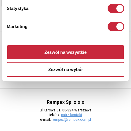
Statystyka
Marketing
Newsletter
Aby otrzymywać informacje o nowych aukcjach, prosimy podać
Zezwól na wszystkie
adres e-mail
Zezwól na wybór
Rempex Sp. z o.o
ul Karowa 31, 00-324 Warszawa
tel/fax:
patrz kontakt
e-mail:
rempex@rempex.com.pl