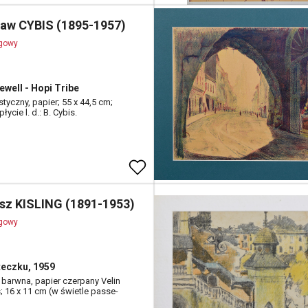
ław CYBIS (1895-1957)
ogowy
ewell - Hopi Tribe
styczny, papier; 55 x 44,5 cm;
łycie l. d.: B. Cybis.
sz KISLING (1891-1953)
ogowy
eczku, 1959
a barwna, papier czerpany Velin
; 16 x 11 cm (w świetle passe-