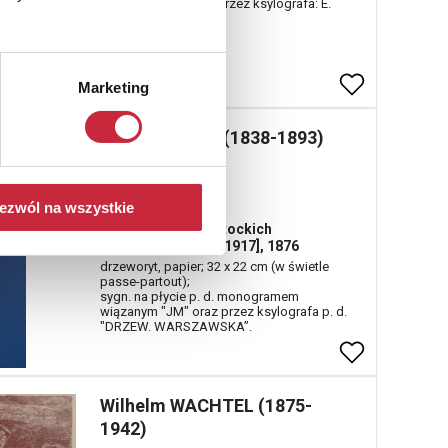
sygn. na płycie p. d. przez ksylografa: E.
GORAZDOWSKI.
Marketing
Jan MATEJKO (1838-1893)
Nr katalogowy
110
ezwól na wszystkie
Portret Anieli z Potockich
Zamoyskiej [1850-1917], 1876
drzeworyt, papier; 32 x 22 cm (w świetle
passe-partout);
sygn. na płycie p. d. monogramem
wiązanym "JM" oraz przez ksylografa p. d.
"DRZEW. WARSZAWSKA”.
Wilhelm WACHTEL (1875-
1942)