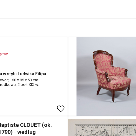
ogowy
a w stylu Ludwika Filipa
awor; 160 x 85 x 53 cm.
rodkowa, 2 poł. XIX w.
Baptiste CLOUET (ok.
1790) - według