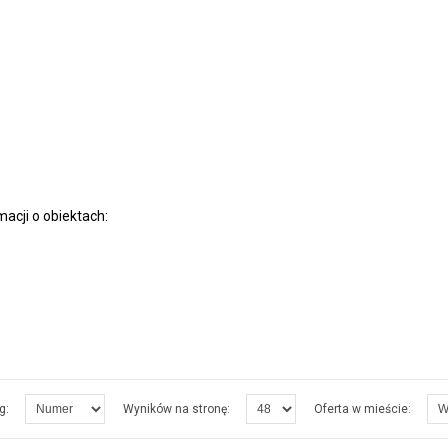
acji o obiektach:
g:
Wyników na stronę:
Oferta w mieście: