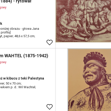
-1884) - rytował
ogowy
yk
 poniżej obrazu - głowa Jana
 profilu]
t, papier; 48,6 x 57,5 cm;
lm WAHTEL (1875-1942)
ogowy
ż w kibucu z teki Palestyna
ier; 50 x 70 cm;
ówkiem p. d.: Wil Wachtel;