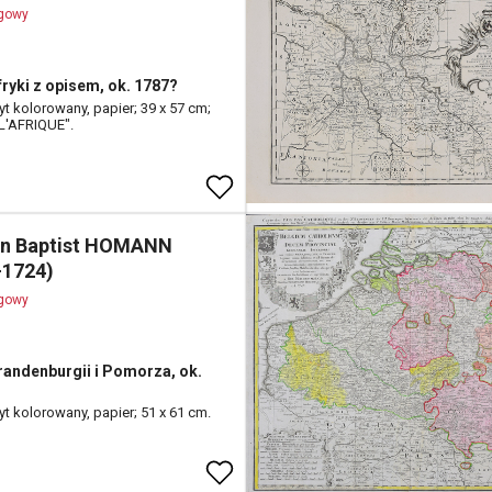
ogowy
ryki z opisem, ok. 1787?
yt kolorowany, papier; 39 x 57 cm;
E L'AFRIQUE".
n Baptist HOMANN
-1724)
ogowy
andenburgii i Pomorza, ok.
yt kolorowany, papier; 51 x 61 cm.