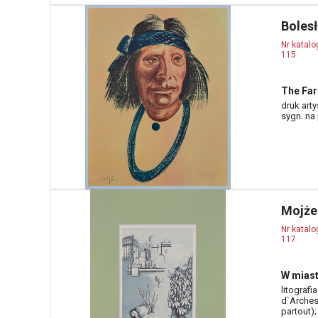
Boles
Nr katal
115
The Far
druk arty
sygn. na p
Mojże
Nr katal
117
W miast
litografi
d`Arches
partout);