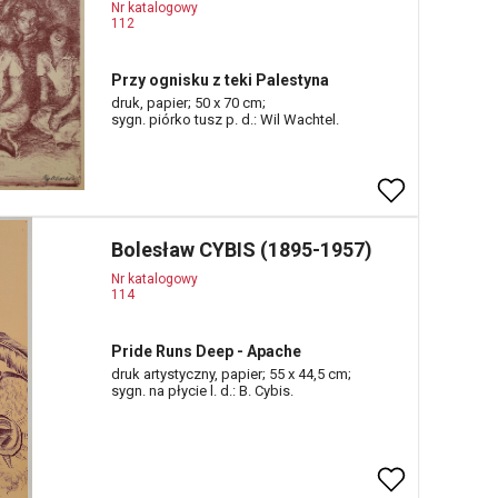
Nr katalogowy
112
Przy ognisku z teki Palestyna
druk, papier; 50 x 70 cm;
sygn. piórko tusz p. d.: Wil Wachtel.
Bolesław CYBIS (1895-1957)
Nr katalogowy
114
Pride Runs Deep - Apache
druk artystyczny, papier; 55 x 44,5 cm;
sygn. na płycie l. d.: B. Cybis.