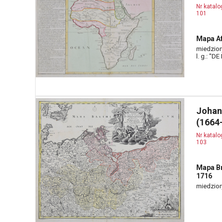
Nr katal
101
Mapa Af
miedzior
l. g.: "D
Johan
(1664
Nr katal
103
Mapa Br
1716
miedzior