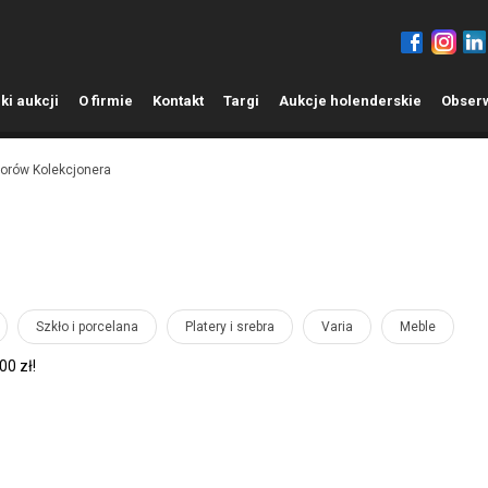
ki aukcji
O
firmie
K
ontakt
T
argi
A
ukcje holenderskie
O
bser
iorów Kolekcjonera
Szkło i porcelana
Platery i srebra
Varia
Meble
0 zł!