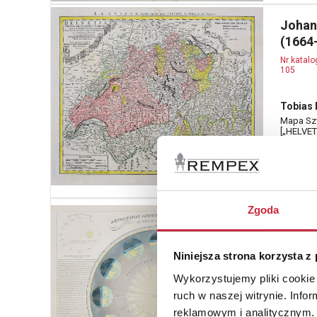
Johan
(1664
Nr katal
105
Tobias 
Mapa Szw
[„HELVET
quos CA
cum foede
napis w 
Zgoda
H. NIC
grafi
Nr katal
Niniejsza strona korzysta z
107
Wykorzystujemy pliki cookie 
ruch w naszej witrynie. Inf
Jean A
reklamowym i analitycznym. 
wydawc