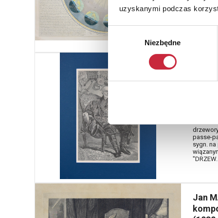
Roczny o
uzyskanymi podczas korzysta
[1854?]
[„REVOL
AUTOUR D
Wybór
Niezbędne
zgody
Jan M
Nr katal
109
Portret
[1800-1
drzeworyt
passe-pa
sygn. na
wiązanym
"DRZEW
Jan M
kompo