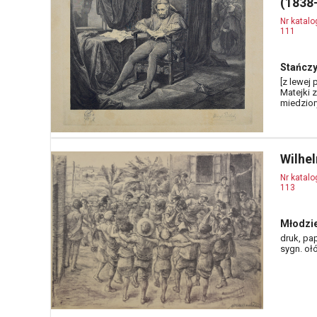
(1838
Nr katal
111
Stańcz
[z lewej
Matejki z
miedziory
Wilhe
Nr katal
113
Młodzie
druk, pap
sygn. oł