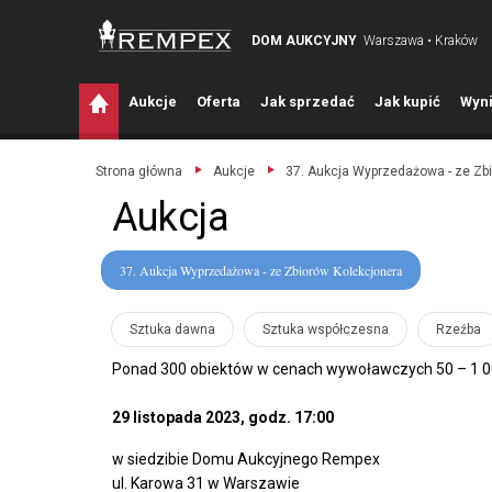
DOM AUKCYJNY
Warszawa • Kraków
A
ukcje
O
ferta
J
ak sprzedać
J
ak kupić
W
yni
Strona główna
Aukcje
37. Aukcja Wyprzedażowa - ze Zb
Aukcja
37. Aukcja Wyprzedażowa - ze Zbiorów Kolekcjonera
Sztuka dawna
Sztuka współczesna
Rzeźba
Ponad 300 obiektów w cenach wywoławczych 50 – 1 00
29 listopada 2023, godz. 17:00
w siedzibie Domu Aukcyjnego Rempex
ul. Karowa 31 w Warszawie