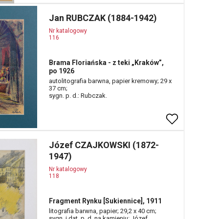
Jan RUBCZAK (1884-1942)
Nr katalogowy
116
Brama Floriańska - z teki „Kraków”,
po 1926
autolitografia barwna, papier kremowy; 29 x
37 cm;
sygn. p. d.: Rubczak.
Józef CZAJKOWSKI (1872-
1947)
Nr katalogowy
118
Fragment Rynku [Sukiennice], 1911
litografia barwna, papier; 29,2 x 40 cm;
sygn. i dat. p. d. na kamieniu: Józef