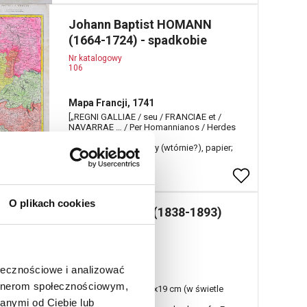
Johann Baptist HOMANN
(1664-1724) - spadkobie
Nr katalogowy
106
Mapa Francji, 1741
[„REGNI GALLIAE / seu / FRANCIAE et /
NAVARRAE … / Per Homannianos / Herdes
1741"
miedzioryt kolorowany (wtórnie?), papier;
53,5 x 61 cm;
O plikach cookies
Jan MATEJKO (1838-1893)
Nr katalogowy
108
ołecznościowe i analizować
Iwan Groźny, 1876
artnerom społecznościowym,
drzeworyt, papier; 14 x19 cm (w świetle
passe-partout);
anymi od Ciebie lub