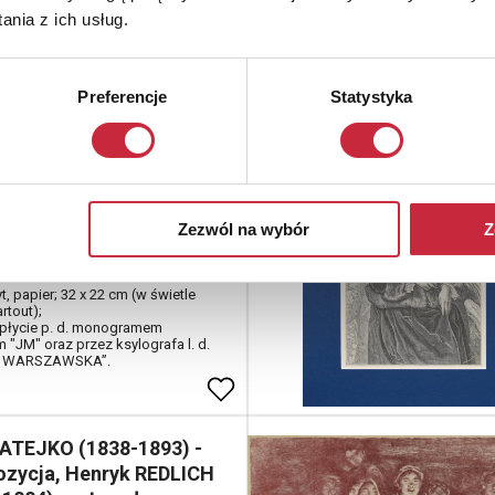
brót Ziemi wokół Słońca, ok. 1850
nia z ich usług.
UTION ANNUELLE DE LA TERRE /
U SOLEIL” - napis u góry]
Preferencje
Statystyka
ATEJKO (1838-1893)
ogowy
Zezwól na wybór
Z
 Piotra hr. Moszyńskiego
879], 1876
, papier; 32 x 22 cm (w świetle
rtout);
 płycie p. d. monogramem
 "JM" oraz przez ksylografa l. d.
. WARSZAWSKA”.
ATEJKO (1838-1893) -
zycja, Henryk REDLICH