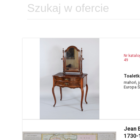
Nr katal
49
Toaletk
mahoń, j
Europa Ś
Jean 
1730-