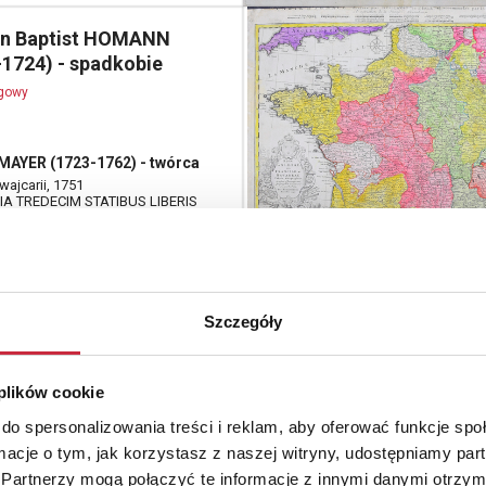
n Baptist HOMANN
-1724) - spadkobie
ogowy
MAYER (1723-1762) - twórca
ajcarii, 1751
IA TREDECIM STATIBUS LIBERIS
NTONES vocant composita Una
ratis & subiectis Provinciis …” -
kartuszu]
Szczegóły
OLLET (XIX w.) - oprac.
czne
ogowy
 plików cookie
do spersonalizowania treści i reklam, aby oferować funkcje sp
ormacje o tym, jak korzystasz z naszej witryny, udostępniamy p
NDRIVEAU-GOUJON, XIX w. -
Partnerzy mogą połączyć te informacje z innymi danymi otrzym
a