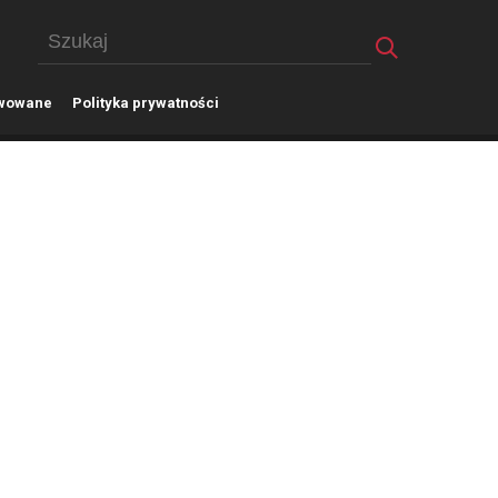
wowane
P
olityka prywatności