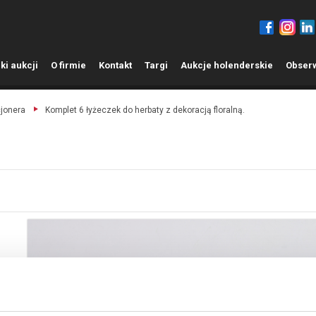
ki aukcji
O
firmie
K
ontakt
T
argi
A
ukcje holenderskie
O
bser
cjonera
Komplet 6 łyżeczek do herbaty z dekoracją floralną.