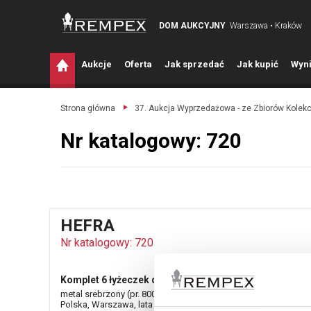
DOM AUKCYJNY
Warszawa • Kraków
A
ukcje
O
ferta
J
ak sprzedać
J
ak kupić
W
yni
Strona główna
37. Aukcja Wyprzedażowa - ze Zbiorów Kolek
Nr katalogowy: 720
HEFRA
Nr katalogowy: 720
Komplet 6 łyżeczek do herbaty z dekoracją floralną
metal srebrzony (pr. 800); długość 15 cm;
Polska, Warszawa, lata 70/80. XX w.