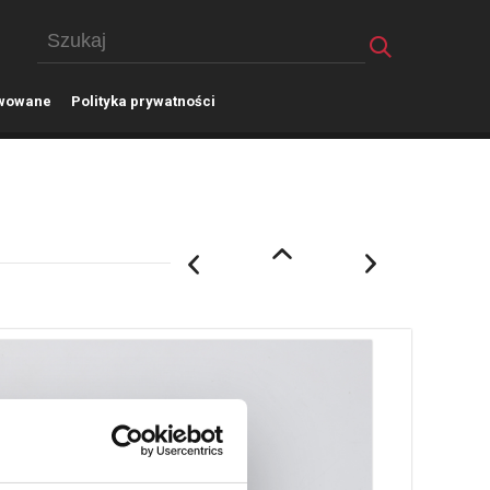
wowane
P
olityka prywatności