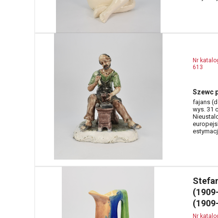
Nr katal
613
Szewc p
fajans (d
wys. 31 
Nieustal
europejs
estymacja
Stefa
(1909
(1909
Nr katal