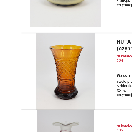
Francja, 
estymacja
HUTA
(czyn
Nr katal
604
Wazon
szkło pr
Szklarska
XX w.
estymacja
Nr katal
606