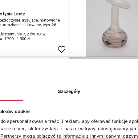
 typie Loetz
zeźroczyste, iryzujące, matowione,
 proszkami, nitkowane; wys. 26
lostermühle ?, 2 ćw. XX w.
: 1 700 - 1 900 zł
ogowy
Szczegóły
 w typie Loetz
zeźroczyste, iryzujące, matowione,
 proszkami, nitkowane; wys. 18,5
 plików cookie
lostermühle ?, 2 ćw. XX w.
: 1 300 - 1 500 zł
do spersonalizowania treści i reklam, aby oferować funkcje sp
ormacje o tym, jak korzystasz z naszej witryny, udostępniamy p
Partnerzy mogą połączyć te informacje z innymi danymi otrzym