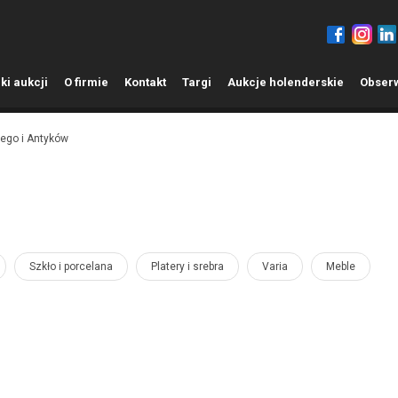
ki aukcji
O
firmie
K
ontakt
T
argi
A
ukcje holenderskie
O
bser
ego i Antyków
Szkło i porcelana
Platery i srebra
Varia
Meble