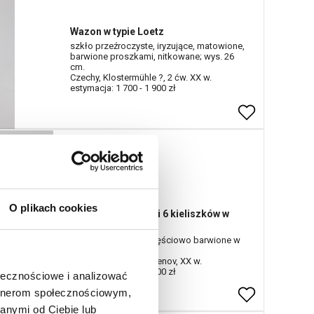
Wazon w typie Loetz
szkło przeźroczyste, iryzujące, matowione,
barwione proszkami, nitkowane; wys. 26
cm.
Czechy, Klostermühle ?, 2 ćw. XX w.
estymacja: 1 700 - 1 900 zł
Nr katalogowy
609
O plikach cookies
Karafka z korkiem i 6 kieliszków w
stylu art déco
szkło warstwowe, częściowo barwione w
kolorze bordowym;
Czechy, Kamienicky Senov, XX w.
estymacja: 1 600 - 1 900 zł
ołecznościowe i analizować
artnerom społecznościowym,
anymi od Ciebie lub