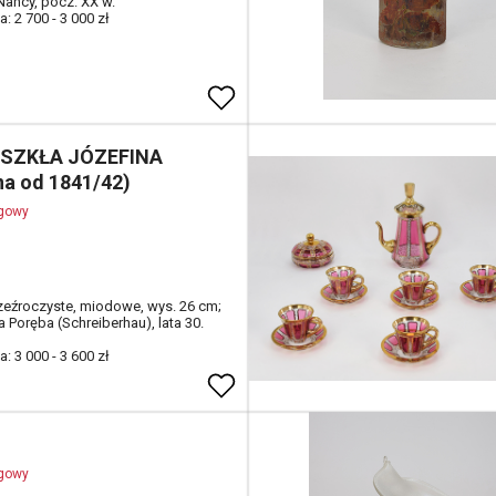
Nancy, pocz. XX w.
: 2 700 - 3 000 zł
 SZKŁA JÓZEFINA
na od 1841/42)
ogowy
zeźroczyste, miodowe, wys. 26 cm;
 Poręba (Schreiberhau), lata 30.
: 3 000 - 3 600 zł
ogowy