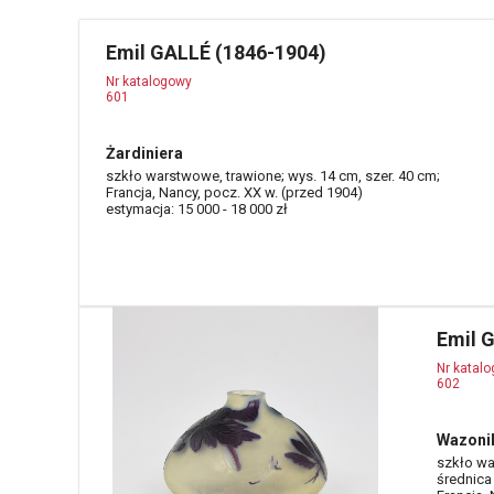
Emil GALLÉ (1846-1904)
Nr katalogowy
601
Żardiniera
szkło warstwowe, trawione; wys. 14 cm, szer. 40 cm;
Francja, Nancy, pocz. XX w. (przed 1904)
estymacja: 15 000 - 18 000 zł
Emil 
Nr katal
602
Wazonik
szkło wa
średnica