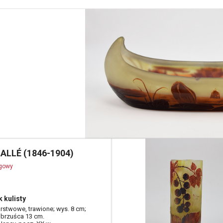
GALLÉ (1846-1904)
ogowy
 kulisty
rstwowe, trawione; wys. 8 cm;
 brzuśca 13 cm.