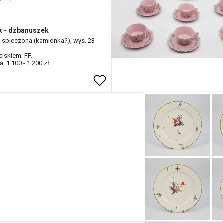
k - dzbanuszek
 spieczona (kamionka?), wys. 23
ciskiem: FF.
: 1 100 - 1 200 zł