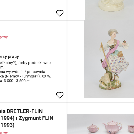
ogowy
rzy pracy
elikatny?), farby podszkliwne;
cm;
ona wytwórnia / pracownia
ka (Niemcy - Turyngia?), XX w.
: 3 000 - 3 500 zł
nia DRETLER-FLIN
-1994) i Zygmunt FLIN
-1993)
ogowy