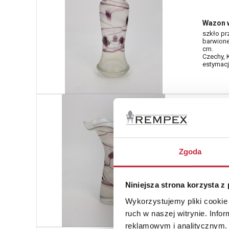
Wazon w
szkło pr
barwione
cm.
Czechy, K
estymacja
Nr katal
608
Zgoda
Wazonik
szkło pr
barwione
cm.
Niniejsza strona korzysta z
Czechy, K
estymacja
Wykorzystujemy pliki cookie 
ruch w naszej witrynie. Inf
reklamowym i analitycznym. 