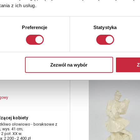
nia z ich usług.
Preferencje
Statystyka
Zezwól na wybór
Z
ogowy
dzącej kobiety
szkliwo ołowiowo - boraksowe z
; wys. 41 cm;
 2 poł. XX w.
: 2 200 - 2 400 zł