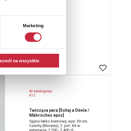
Marketing
ezwól na wszystkie
Nr katalogowy
612
Tańcząca para [Šohaj a Děvče /
Mährisches epos]
fajans lekko kremowy; wys. 39 cm;
Czechy (Morawy), 2. poł. XX w.
estymacja: 2 200 - 2 400 zł