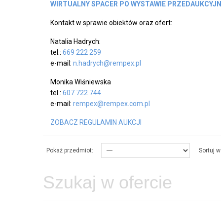
WIRTUALNY SPACER PO WYSTAWIE PRZEDAUKCYJ
Kontakt w sprawie obiektów oraz ofert:
Natalia Hadrych:
tel.:
669 222 259
e-mail:
n.hadrych@rempex.pl
Monika Wiśniewska
tel.:
607 722 744
e-mail:
rempex@rempex.com.pl
ZOBACZ REGULAMIN AUKCJI
Pokaż przedmiot:
Sortuj w