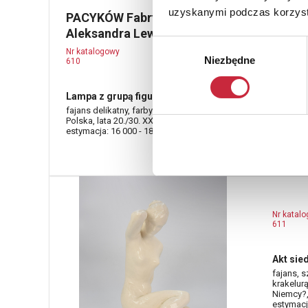
uzyskanymi podczas korzysta
PACYKÓW Fabryka Fajansu i Terrakoty
Aleksandra Lewickiego
Wybór
Nr katalogowy
Niezbędne
zgody
610
Lampa z grupą figuralną - Arlekin i Colombina
fajans delikatny, farby ceramiczne (podszkliwne);
Polska, lata 20./30. XX w.
estymacja: 16 000 - 18 000 zł
Nr katal
611
Akt sie
fajans, 
krakelurą
Niemcy?,
estymacja