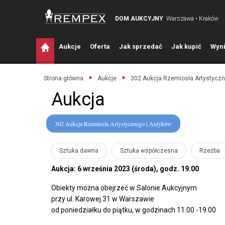
DOM AUKCYJNY
Warszawa • Kraków
A
ukcje
O
ferta
J
ak sprzedać
J
ak kupić
W
yni
Strona główna
Aukcje
302 Aukcja Rzemiosła Artystyczn
Aukcja
302 Aukcja Rzemiosła Artystycznego i Antyków
Sztuka dawna
Sztuka współczesna
Rzeźba
Aukcja: 6 września 2023 (środa), godz. 19.00
Obiekty można obejrzeć w Salonie Aukcyjnym
przy ul. Karowej 31 w Warszawie
od poniedziałku do piątku, w godzinach 11.00 -19.00