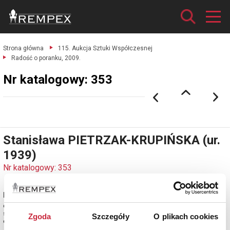
Strona główna
115. Aukcja Sztuki Współczesnej
Radość o poranku, 2009.
Nr katalogowy: 353
Stanisława PIETRZAK-KRUPIŃSKA (ur.
1939)
Nr katalogowy: 353
Radość o poranku, 2009
olej, płótno; 65 x 81 cm;
sygn. i dat. p. d.: R.2009.STANISŁAWA PIETRZAK KRUPIŃSKA;
Zgoda
Szczegóły
O plikach cookies
estymacja: 6 500 - 7 500 zł