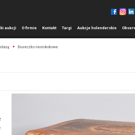
ki aukcji
O
firmie
K
ontakt
T
argi
A
ukcje holenderskie
O
bser
zedażą
Biureczko neorokokowe.
z
.