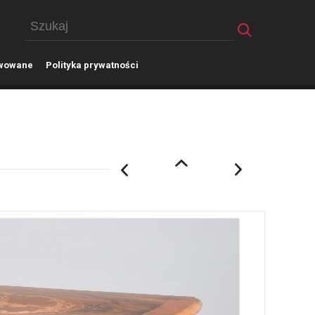
wowane
P
olityka prywatności