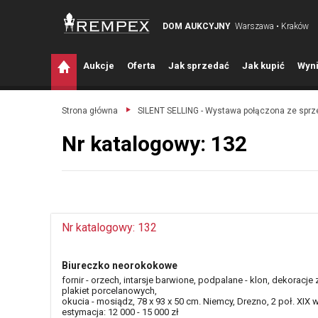
DOM AUKCYJNY
Warszawa • Kraków
A
ukcje
O
ferta
J
ak sprzedać
J
ak kupić
W
yni
Strona główna
SILENT SELLING - Wystawa połączona ze spr
Nr katalogowy: 132
Nr katalogowy: 132
Biureczko neorokokowe
fornir - orzech, intarsje barwione, podpalane - klon, dekoracje 
plakiet porcelanowych,
okucia - mosiądz, 78 x 93 x 50 cm. Niemcy, Drezno, 2 poł. XIX w
estymacja: 12 000 - 15 000 zł