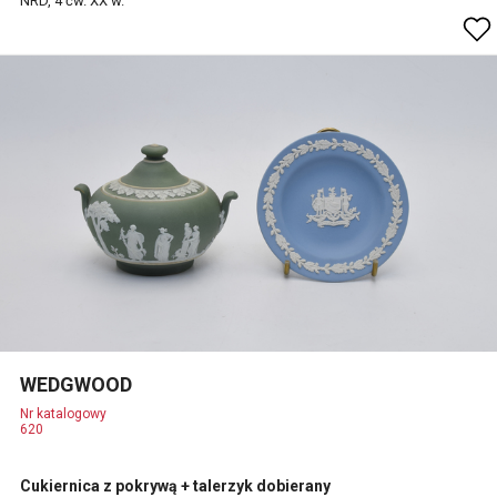
NRD, 4 ćw. XX w.
WEDGWOOD
Nr katalogowy
620
Cukiernica z pokrywą + talerzyk dobierany