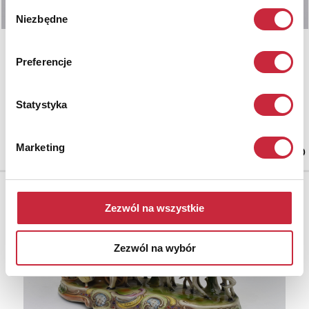
Wybór
Niezbędne
zgody
WAŁBRZYCH
Preferencje
Nr katalogowy
609
Statystyka
Para talerzy zdobionych głowami palących rybaków
porcelana, druk, złocenie; 22 x 22 cm.
1 ćw. XX w.
Marketing
Zezwól na wszystkie
Zezwól na wybór