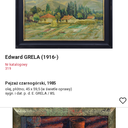
Edward GRELA (1916-)
Nr katalogowy
319
Pejzaż czarnogórski, 1985
olej, płótno; 45 x 59,5 (w świetle oprawy)
sygn. i dat. p. d. E. GRELA / 85;