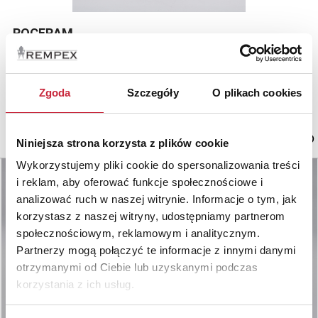
ROCERAM
Nr katalogowy
608
Zgoda
Szczegóły
O plikach cookies
Scena w altance (bardzo słodka)
porcelana, farby naszkliwne; 33 x 23,5 x 18,5 cm.
Rumunia, koniec XX w.
Niniejsza strona korzysta z plików cookie
Wykorzystujemy pliki cookie do spersonalizowania treści
i reklam, aby oferować funkcje społecznościowe i
analizować ruch w naszej witrynie. Informacje o tym, jak
korzystasz z naszej witryny, udostępniamy partnerom
społecznościowym, reklamowym i analitycznym.
Partnerzy mogą połączyć te informacje z innymi danymi
otrzymanymi od Ciebie lub uzyskanymi podczas
korzystania z ich usług.