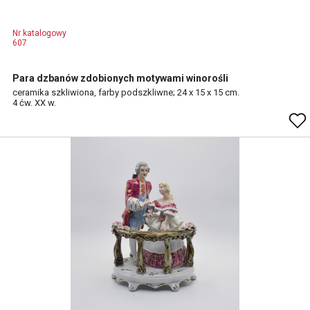
Nr katalogowy
607
Para dzbanów zdobionych motywami winorośli
ceramika szkliwiona, farby podszkliwne; 24 x 15 x 15 cm.
4 ćw. XX w.