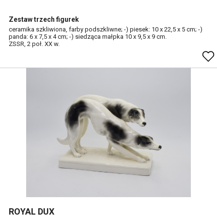
Zestaw trzech figurek
ceramika szkliwiona, farby podszkliwne; -) piesek: 10 x 22,5 x 5 cm; -)
panda: 6 x 7,5 x 4 cm; -) siedząca małpka 10 x 9,5 x 9 cm.
ZSSR, 2 poł. XX w.
ROYAL DUX