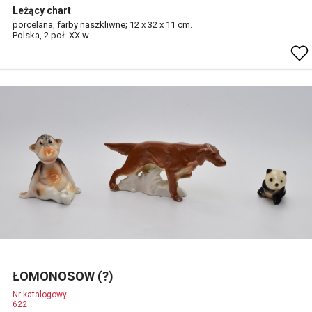
Leżący chart
porcelana, farby naszkliwne; 12 x 32 x 11 cm.
Polska, 2 poł. XX w.
ŁOMONOSOW (?)
Nr katalogowy
622