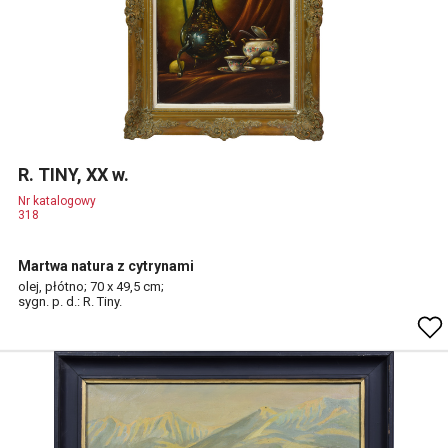
R. TINY, XX w.
Nr katalogowy
318
Martwa natura z cytrynami
olej, płótno; 70 x 49,5 cm;
sygn. p. d.: R. Tiny.