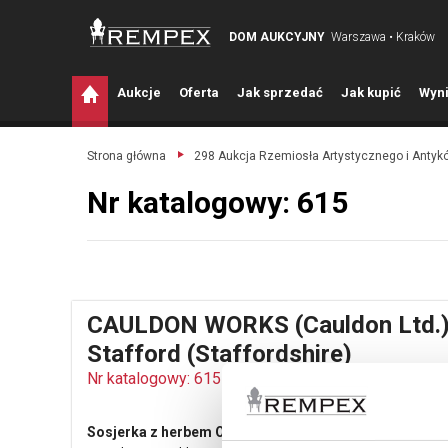
DOM AUKCYJNY
Warszawa • Kraków
A
ukcje
O
ferta
J
ak sprzedać
J
ak kupić
W
yni
Strona główna
298 Aukcja Rzemiosła Artystycznego i Antyk
Nr katalogowy: 615
CAULDON WORKS (Cauldon Ltd.
Stafford (Staffordshire)
Nr katalogowy: 615
Sosjerka z herbem Ostoja