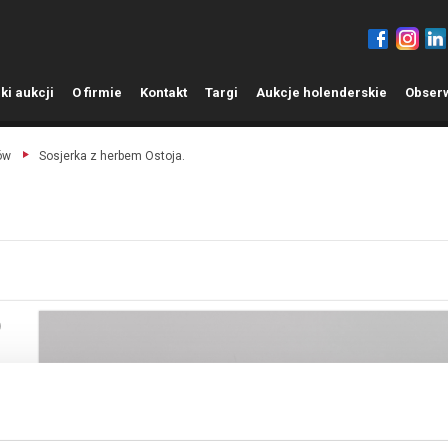
ki aukcji
O
firmie
K
ontakt
T
argi
A
ukcje holenderskie
O
bser
ów
Sosjerka z herbem Ostoja.
)