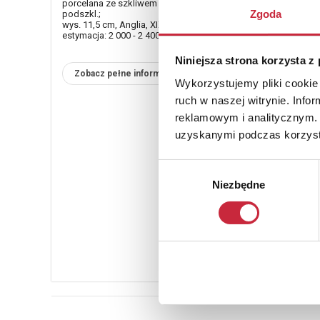
porcelana ze szkliwem jasno-niebieskim, druk kobaltem
Zgoda
podszkl.;
wys. 11,5 cm, Anglia, XIX/XX w.
estymacja: 2 000 - 2 400 zł
Niniejsza strona korzysta z
Zobacz pełne informacje
Wykorzystujemy pliki cookie 
ruch w naszej witrynie. Inf
reklamowym i analitycznym. 
uzyskanymi podczas korzysta
Wybór
Niezbędne
zgody