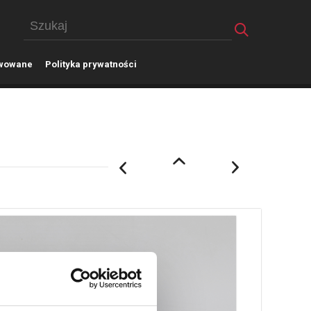
wowane
P
olityka prywatności