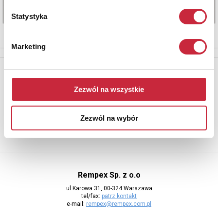
Statystyka
Marketing
Newsletter
Aby otrzymywać informacje o nowych aukcjach, prosimy podać
Zezwól na wszystkie
adres e-mail
Zezwól na wybór
Rempex Sp. z o.o
ul Karowa 31, 00-324 Warszawa
tel/fax:
patrz kontakt
e-mail:
rempex@rempex.com.pl