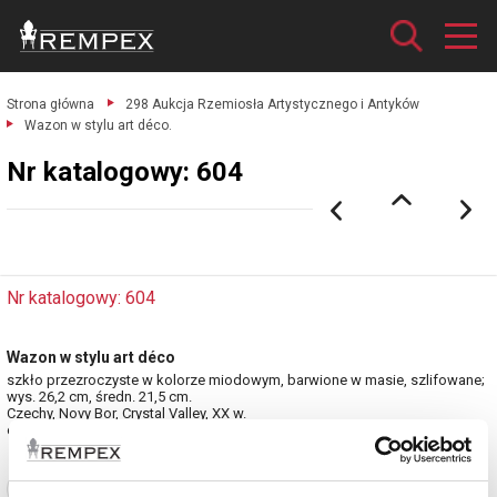
Strona główna
298 Aukcja Rzemiosła Artystycznego i Antyków
Wazon w stylu art déco.
Nr katalogowy: 604
Nr katalogowy: 604
Wazon w stylu art déco
szkło przezroczyste w kolorze miodowym, barwione w masie, szlifowane;
wys. 26,2 cm, średn. 21,5 cm.
Czechy, Novy Bor, Crystal Valley, XX w.
estymacja: 5 000 - 6 000 zł
Zobacz pełne informacje