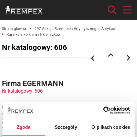
Strona główna
297 Aukcja Rzemiosła Artystycznego i Antyków
Karafka z korkiem i 6 kieliszków.
Nr katalogowy: 606
Firma EGERMANN
Nr katalogowy: 606
Karafka z korkiem i 6 kieliszków
szkło przeźroczyste, częściowo lazurowane, dekoracyjnie szlifowane i
złocone; farby emaliowe;
Czechy, Egermann, Novy Bor, XX w.
Zgoda
Szczegóły
O plikach cookies
estymacja: 2 700 - 3 200 zł