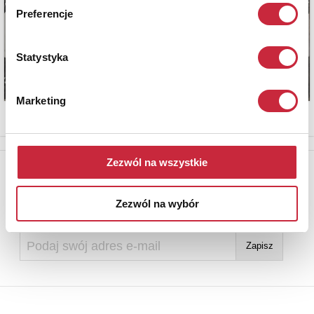
Preferencje
Statystyka
Marketing
Zezwól na wszystkie
Newsletter
Aby otrzymywać informacje o nowych aukcjach, prosimy podać
Zezwól na wybór
adres e-mail