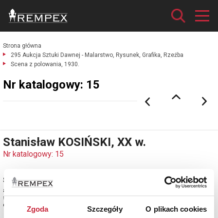
Strona główna
295 Aukcja Sztuki Dawnej - Malarstwo, Rysunek, Grafika, Rzeźba
Scena z polowania, 1930.
Nr katalogowy: 15
Stanisław KOSIŃSKI, XX w.
Nr katalogowy: 15
Scena z polowania, 1930
akwarela, papier; 58 x 98,5 cm (w świetle oprawy);
sygn. i dat. p. d.: St. Kosiński / 930 (ołówkiem)
estymacja: 4 000 - 4 800 zł
Zgoda
Szczegóły
O plikach cookies