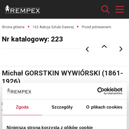
Strona główna
162 Aukcja Sztuki Dawnej
Przed polowaniem.
Nr katalogowy: 223
Michał GORSTKIN WYWIÓRSKI (1861-
1926)
Nr katalogowy: 223
Przed polowaniem
Zgoda
Szczegóły
O plikach cookies
olej, płótno, 80 x 120 cm; sygn. p. d.: M.G.Wywiórski
Zobacz pełne informacje
Niniejsza strona korzysta z plików cookie