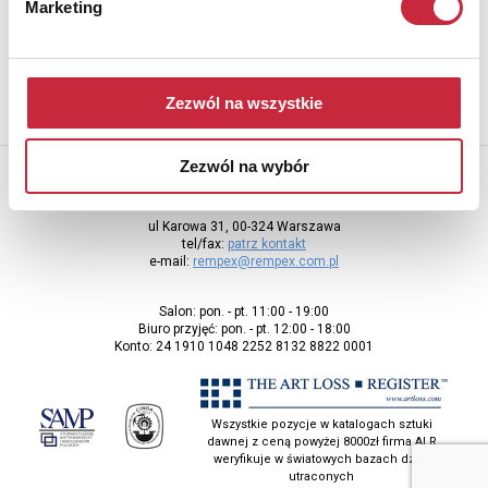
Marketing
adres e-mail
Zezwól na wszystkie
Zezwól na wybór
Rempex Sp. z o.o
ul Karowa 31, 00-324 Warszawa
tel/fax:
patrz kontakt
e-mail:
rempex@rempex.com.pl
Salon: pon. - pt. 11:00 - 19:00
Biuro przyjęć: pon. - pt. 12:00 - 18:00
Konto: 24 1910 1048 2252 8132 8822 0001
Wszystkie pozycje w katalogach sztuki
dawnej z ceną powyżej 8000zł firma ALR
weryfikuje w światowych bazach dzieł
utraconych