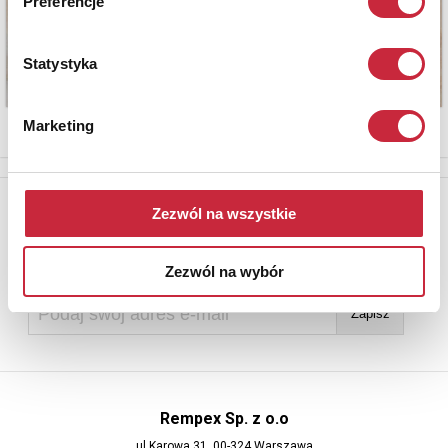
Preferencje
Statystyka
Marketing
Newsletter
Zezwól na wszystkie
Aby otrzymywać informacje o nowych aukcjach, prosimy podać
adres e-mail
Zezwól na wybór
Rempex Sp. z o.o
ul Karowa 31, 00-324 Warszawa