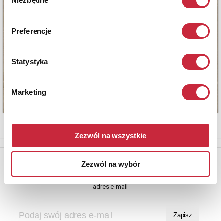
Niezbędne
zgody
Preferencje
Statystyka
Marketing
Zezwól na wszystkie
Newsletter
Zezwól na wybór
Aby otrzymywać informacje o nowych aukcjach, prosimy podać
adres e-mail