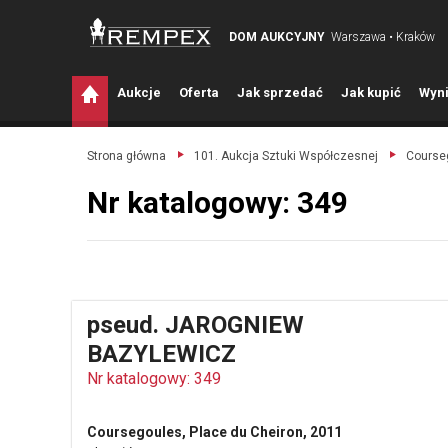
DOM AUKCYJNY
Warszawa • Kraków
A
ukcje
O
ferta
J
ak sprzedać
J
ak kupić
W
yni
Strona główna
101. Aukcja Sztuki Współczesnej
Courseg
Nr katalogowy: 349
pseud. JAROGNIEW
BAZYLEWICZ
Nr katalogowy: 349
Coursegoules, Place du Cheiron, 2011