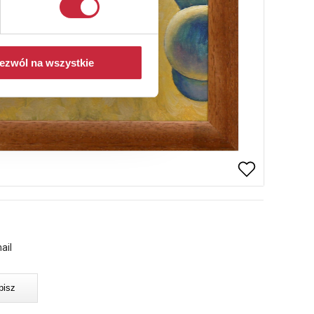
ezwól na wszystkie
ail