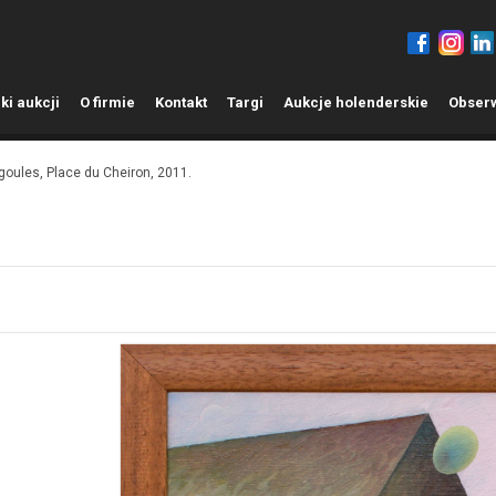
ki aukcji
O
firmie
K
ontakt
T
argi
A
ukcje holenderskie
O
bser
oules, Place du Cheiron, 2011.