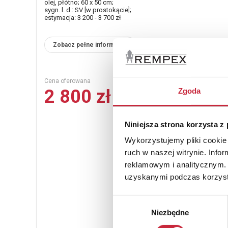
olej, płótno; 60 x 50 cm;
sygn. l. d.: SV [w prostokącie];
estymacja: 3 200 - 3 700 zł
Zobacz pełne informacje
Cena oferowana
2 800 zł
Zgoda
Niniejsza strona korzysta z
Wykorzystujemy pliki cookie 
ruch w naszej witrynie. Inf
reklamowym i analitycznym. 
uzyskanymi podczas korzysta
Wybór
Niezbędne
zgody