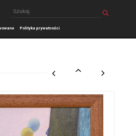
wowane
P
olityka prywatności