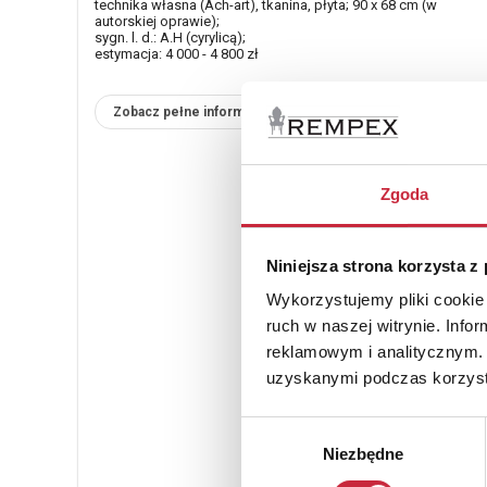
technika własna (Ach-art), tkanina, płyta; 90 x 68 cm (w
autorskiej oprawie);
sygn. l. d.: A.H (cyrylicą);
estymacja: 4 000 - 4 800 zł
Zobacz pełne informacje
Zgoda
Niniejsza strona korzysta z
Wykorzystujemy pliki cookie 
ruch w naszej witrynie. Inf
reklamowym i analitycznym. 
uzyskanymi podczas korzysta
Wybór
Niezbędne
zgody