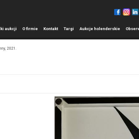
ki aukcji
O
firmie
K
ontakt
T
argi
A
ukcje holenderskie
O
bser
ny, 2021.