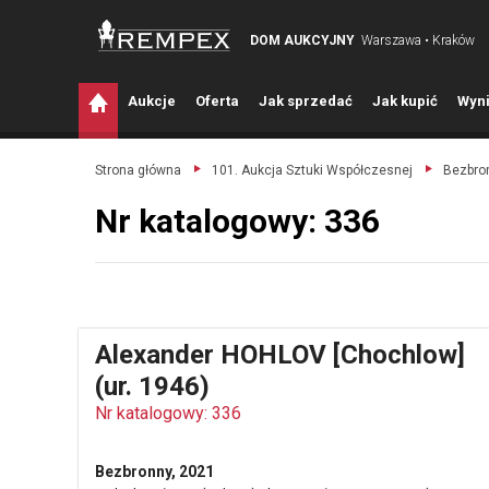
DOM AUKCYJNY
Warszawa • Kraków
A
ukcje
O
ferta
J
ak sprzedać
J
ak kupić
W
yni
Strona główna
101. Aukcja Sztuki Współczesnej
Bezbron
Nr katalogowy: 336
Alexander HOHLOV [Chochlow]
(ur. 1946)
Nr katalogowy: 336
Bezbronny, 2021