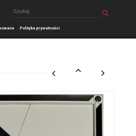
wowane
P
olityka prywatności