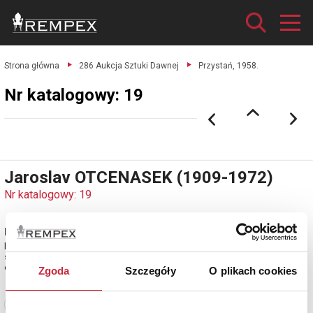
Strona główna
286 Aukcja Sztuki Dawnej
Przystań, 1958.
Nr katalogowy: 19
Jaroslav OTCENASEK (1909-1972)
Nr katalogowy: 19
Przystań, 1958
litografia barwna, papier; 30,5 x 51 cm (wymiar odbitki),
sygn. p. d.: Otcenasek 58 (ołówkiem)
estymacja: 1 800 - 2 200 zł
Zgoda
Szczegóły
O plikach cookies
Zobacz pełne informacje