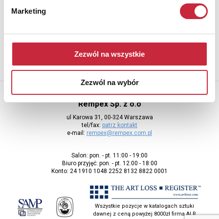
Marketing
Aby otrzymywać informacje o nowych aukcjach, prosimy podać
adres e-mail
Zezwól na wszystkie
Zezwól na wybór
Rempex Sp. z o.o
ul Karowa 31, 00-324 Warszawa
tel/fax:
patrz kontakt
e-mail:
rempex@rempex.com.pl
Salon: pon. - pt. 11:00 - 19:00
Biuro przyjęć: pon. - pt. 12:00 - 18:00
Konto: 24 1910 1048 2252 8132 8822 0001
Wszystkie pozycje w katalogach sztuki
dawnej z ceną powyżej 8000zł firma ALR